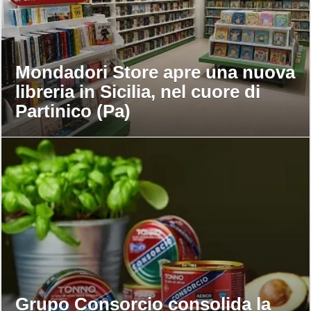
Mondadori Store apre una nuova
libreria in Sicilia, nel cuore di
Partinico (Pa)
Grupo Consorcio consolida la