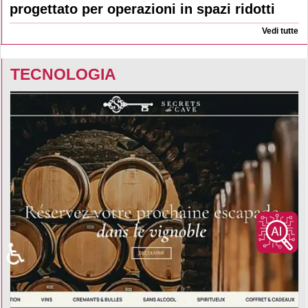
progettato per operazioni in spazi ridotti
Vedi tutte
TECNOLOGIA
♿