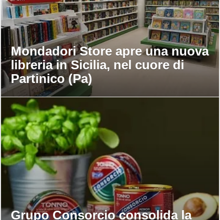
Mondadori Store apre una nuova
libreria in Sicilia, nel cuore di
Partinico (Pa)
Grupo Consorcio consolida la