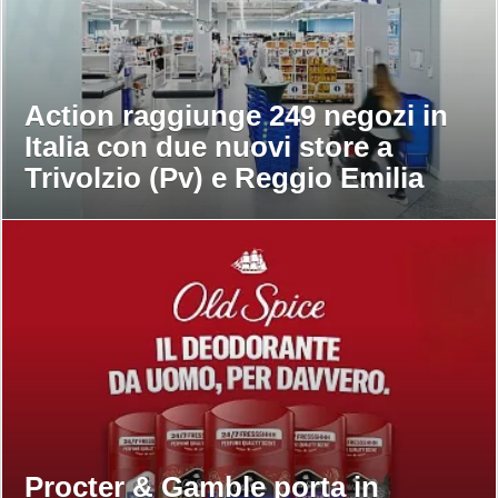
Action raggiunge 249 negozi in
Italia con due nuovi store a
Trivolzio (Pv) e Reggio Emilia
Procter & Gamble porta in