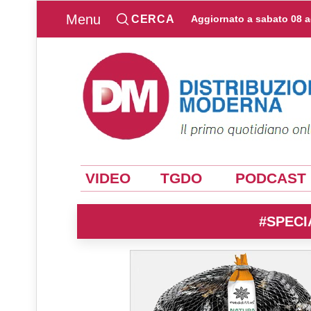
Menu
CERCA
Aggiornato a
sabato 08 
VIDEO
TGDO
PODCAST
#SPECI