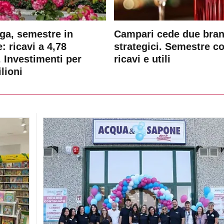
ga, semestre in
Campari cede due bra
: ricavi a 4,78
strategici. Semestre c
. Investimenti per
ricavi e utili
lioni