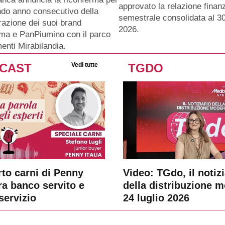
approvato la relazione finanz
ndo anno consecutivo della
semestrale consolidata al 3
razione dei suoi brand
2026.
ma e PanPiumino con il parco
menti Mirabilandia.
CAST
Vedi tutte
TGDO
rto carni di Penny
Video: TGdo, il notizi
tra banco servito e
della distribuzione 
servizio
24 luglio 2026