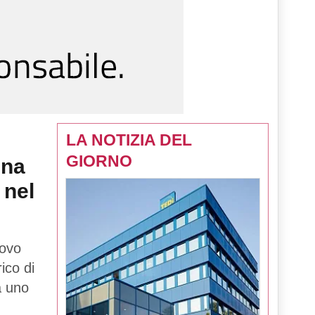
LA NOTIZIA DEL
GIORNO
una
 nel
uovo
rico di
tà uno