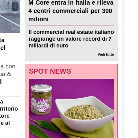
M Core entra in Italia e rileva
4 centri commerciali per 300
milioni
Il commercial real estate italiano
raggiunge un valore record di 7
ta
miliardi di euro
el
Vedi tutte
ta con
SPOT NEWS
ua &
i
la
ritorio
tore
e al