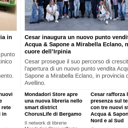
ia in
Cesar inaugura un nuovo punto vendi
Acqua & Sapone a Mirabella Eclano, n
cuore dell’Irpinia
 punto
tinico
Cesar prosegue il suo percorso di cresci
l’apertura di un nuovo punto vendita Acq
mento.
Sapone a Mirabella Eclano, in provincia d
Avellino.
nuovi
Mondadori Store apre
Cesar rafforza 
e
una nuova libreria nello
presenza sul ter
 rete
smart district
con tre nuovi s
 in
ChorusLife di Bergamo
Acqua & Sapon
Nord e al Sud
Il network di librerie