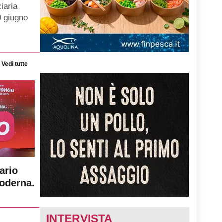
iaria
0 giugno
Vedi tutte
ario
moderna.
INTERVISTA