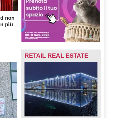
nd non
on più
RETAIL REAL ESTATE