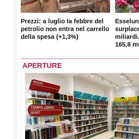
Prezzi: a luglio la febbre del
Esselun
petrolio non entra nel carrello
surplace
della spesa (+1,3%)
miliardi
165,8 mi
APERTURE