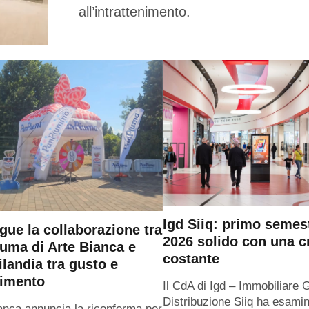
all’intrattenimento.
Igd Siiq: primo semes
gue la collaborazione tra
2026 solido con una c
uma di Arte Bianca e
costante
ilandia tra gusto e
timento
Il CdA di Igd – Immobiliare 
Distribuzione Siiq ha esamin
anca annuncia la riconferma per