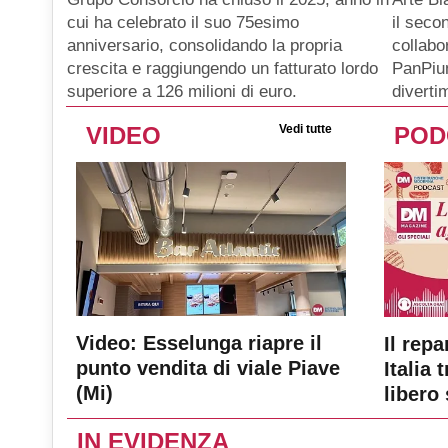
il seco
cui ha celebrato il suo 75esimo
collabo
anniversario, consolidando la propria
PanPiu
crescita e raggiungendo un fatturato lordo
diverti
superiore a 126 milioni di euro.
VIDEO
Vedi tutte
POD
Video: Esselunga riapre il
Il repa
punto vendita di viale Piave
Italia 
(Mi)
libero 
IN EVIDENZA