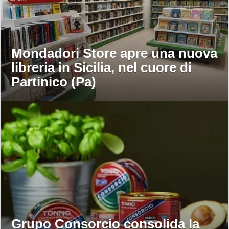
Mondadori Store apre una nuova
libreria in Sicilia, nel cuore di
Partinico (Pa)
Grupo Consorcio consolida la