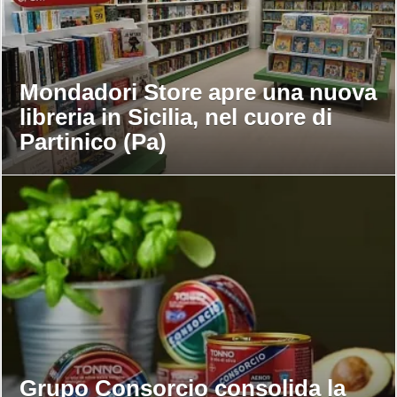
Mondadori Store apre una nuova
libreria in Sicilia, nel cuore di
Partinico (Pa)
Grupo Consorcio consolida la