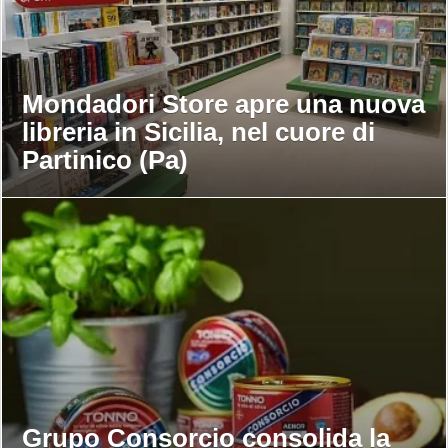
Mondadori Store apre una nuova
libreria in Sicilia, nel cuore di
Partinico (Pa)
Grupo Consorcio consolida la