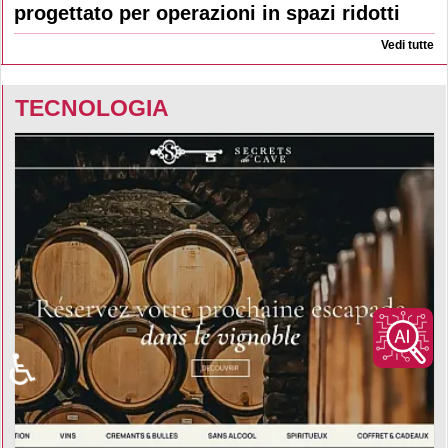
progettato per operazioni in spazi ridotti
Vedi tutte
TECNOLOGIA
♿