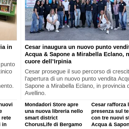
ia in
Cesar inaugura un nuovo punto vendi
Acqua & Sapone a Mirabella Eclano, n
cuore dell’Irpinia
 punto
tinico
Cesar prosegue il suo percorso di cresci
l’apertura di un nuovo punto vendita Acq
mento.
Sapone a Mirabella Eclano, in provincia d
Avellino.
nuovi
Mondadori Store apre
Cesar rafforza 
e
una nuova libreria nello
presenza sul ter
 rete
smart district
con tre nuovi s
 in
ChorusLife di Bergamo
Acqua & Sapon