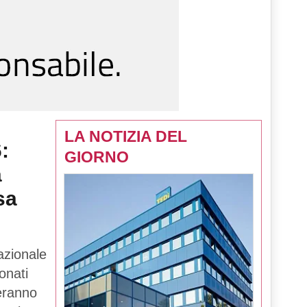
LA NOTIZIA DEL
:
GIORNO
a
sa
azionale
onati
teranno