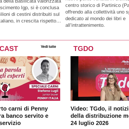
a della Basilicata valorizzata
centro storico di Partinico (Pa
oscimento Igp, si è conclusa
offrendo alla collettività uno 
lioni di cestini distribuiti sul
dedicato al mondo dei libri e
taliano, in crescita rispetto…
all’intrattenimento.
CAST
Vedi tutte
TGDO
rto carni di Penny
Video: TGdo, il notizi
tra banco servito e
della distribuzione 
servizio
24 luglio 2026