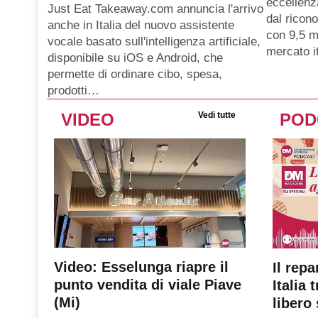
eccellenz
Just Eat Takeaway.com annuncia l'arrivo
dal ricon
anche in Italia del nuovo assistente
con 9,5 mi
vocale basato sull'intelligenza artificiale,
mercato i
disponibile su iOS e Android, che
permette di ordinare cibo, spesa,
prodotti…
VIDEO
Vedi tutte
POD
Video: Esselunga riapre il
Il repa
punto vendita di viale Piave
Italia 
(Mi)
libero 