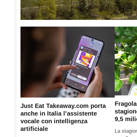
Fragola
Just Eat Takeaway.com porta
stagion
anche in Italia l’assistente
9,5 mili
vocale con intelligenza
artificiale
La stagio