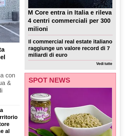
M Core entra in Italia e rileva
4 centri commerciali per 300
milioni
Il commercial real estate italiano
raggiunge un valore record di 7
ta
miliardi di euro
el
Vedi tutte
ta con
SPOT NEWS
ua &
i
la
ritorio
tore
e al