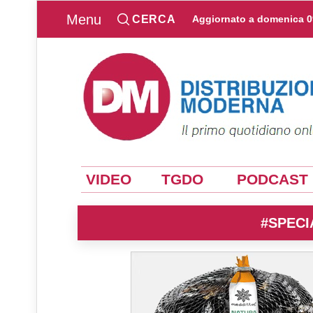
Menu
CERCA
Aggiornato a
domenica 0
VIDEO
TGDO
PODCAST
#SPECI