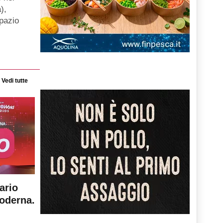
),
spazio
Vedi tutte
ario
moderna.