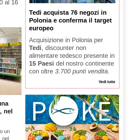
0 al 16
Tedi acquista 76 negozi in
Polonia e conferma il target
europeo
Acquisizione in Polonia per
Tedi
, discounter non
alimentare tedesco presente in
15 Paesi
del nostro continente
con oltre
3.700 punti vendita
.
Vedi tutte
una
, nel
o un
, nel