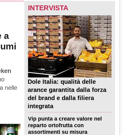
INTERVISTA
e a
sumi
eken
no
Dole Italia: qualità delle
a nelle
arance garantita dalla forza
del brand e dalla filiera
integrata
Vip punta a creare valore nel
reparto ortofrutta con
assortimenti su misura