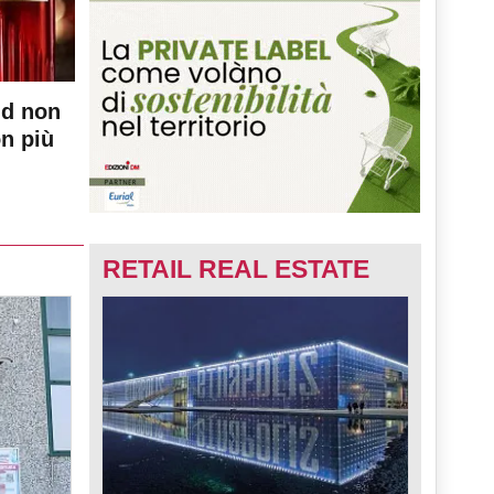
nd non
on più
RETAIL REAL ESTATE