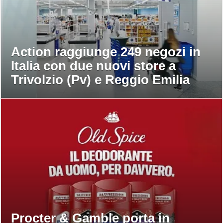
Action raggiunge 249 negozi in
Italia con due nuovi store a
Trivolzio (Pv) e Reggio Emilia
Procter & Gamble porta in