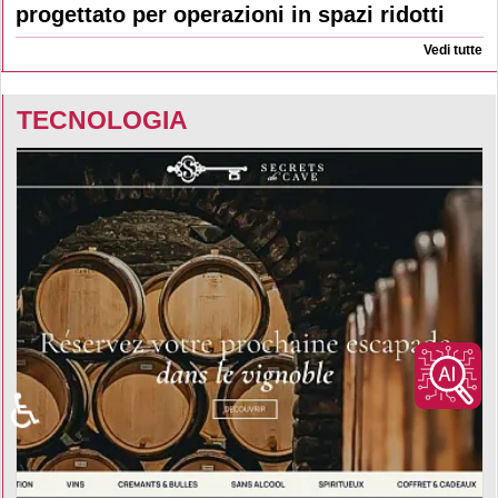
progettato per operazioni in spazi ridotti
Vedi tutte
TECNOLOGIA
♿