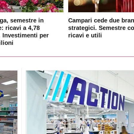
ga, semestre in
Campari cede due bra
: ricavi a 4,78
strategici. Semestre c
. Investimenti per
ricavi e utili
lioni