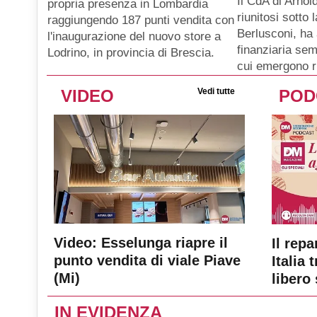
Il CdA di Arnol
propria presenza in Lombardia
riunitosi sotto
raggiungendo 187 punti vendita con
Berlusconi, ha 
l'inaugurazione del nuovo store a
finanziaria se
Lodrino, in provincia di Brescia.
cui emergono ri
VIDEO
Vedi tutte
POD
Video: Esselunga riapre il
Il repa
punto vendita di viale Piave
Italia 
(Mi)
libero 
IN EVIDENZA