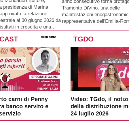
do Mondadori Editore,
anno consecutivo torna protago
 la presidenza di Marina
Tramonto DiVino, una delle
approvato la relazione
manifestazioni enogastronomic
mestrale al 30 giugno 2026 da
rappresentative dell'Emilia-Ro
sultati in crescita e una…
CAST
Vedi tutte
TGDO
rto carni di Penny
Video: TGdo, il notizi
tra banco servito e
della distribuzione 
servizio
24 luglio 2026