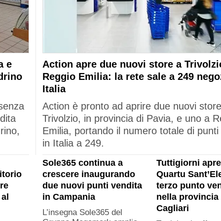
a e
Action apre due nuovi store a Trivolzi
drino
Reggio Emilia: la rete sale a 249 nego
Italia
esenza
Action è pronto ad aprire due nuovi stor
dita
Trivolzio, in provincia di Pavia, e uno a 
rino,
Emilia, portando il numero totale di punti
in Italia a 249.
Sole365 continua a
Tuttigiorni apre
itorio
crescere inaugurando
Quartu Sant’Ele
re
due nuovi punti vendita
terzo punto ven
al
in Campania
nella provincia 
Cagliari
L’insegna Sole365 del