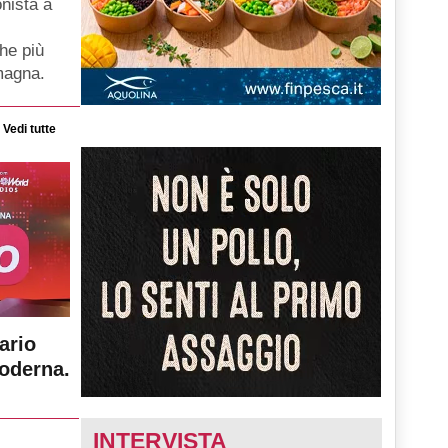
nista a
he più
magna.
Vedi tutte
ario
moderna.
INTERVISTA