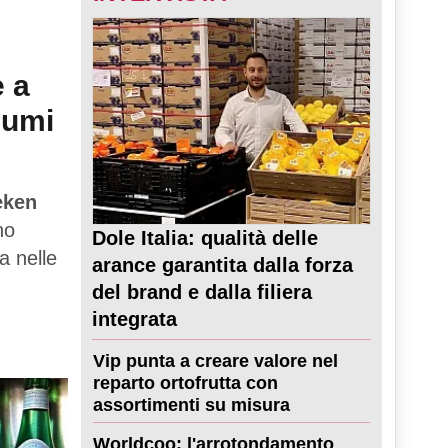
e a
sumi
eken
no
Dole Italia: qualità delle
a nelle
arance garantita dalla forza
del brand e dalla filiera
integrata
Vip punta a creare valore nel
reparto ortofrutta con
assortimenti su misura
Worldcoo: l'arrotondamento