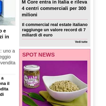
M Core entra in Italia e rileva
4 centri commerciali per 300
milioni
Il commercial real estate italiano
raggiunge un valore record di 7
o e
miliardi di euro
zi in
Vedi tutte
e: uno a
SPOT NEWS
Reggio
 vendita
 a
na il
dita
di