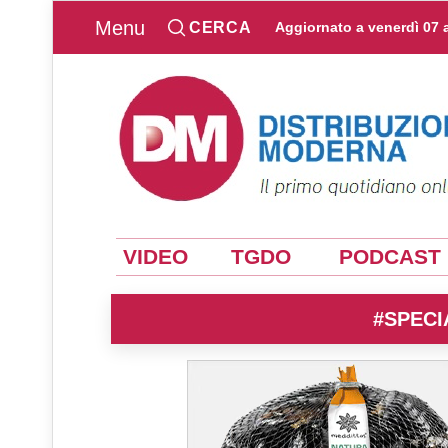
Menu
CERCA
Aggiornato a
venerdì 07 
VIDEO
TGDO
PODCAST
#SPECI