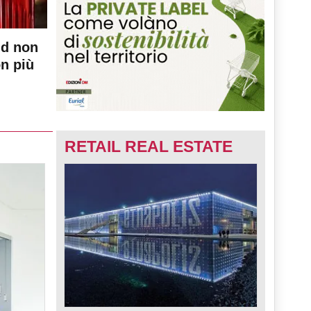
nd non
on più
RETAIL REAL ESTATE