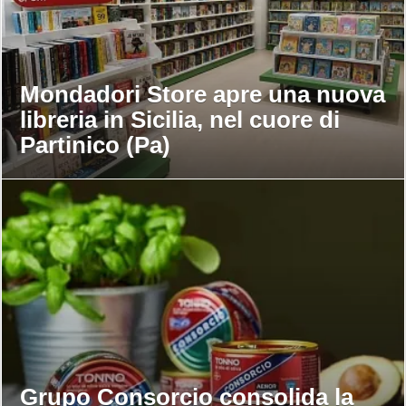
Mondadori Store apre una nuova
libreria in Sicilia, nel cuore di
Partinico (Pa)
Grupo Consorcio consolida la