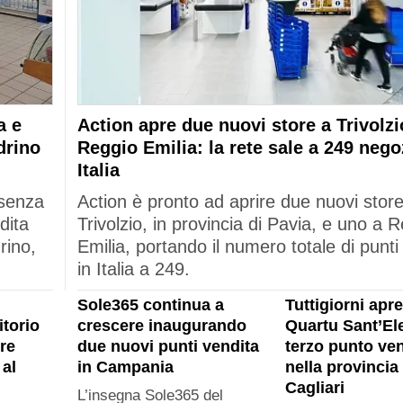
a e
Action apre due nuovi store a Trivolzi
drino
Reggio Emilia: la rete sale a 249 nego
Italia
esenza
Action è pronto ad aprire due nuovi stor
dita
Trivolzio, in provincia di Pavia, e uno a 
rino,
Emilia, portando il numero totale di punti
in Italia a 249.
Sole365 continua a
Tuttigiorni apre
itorio
crescere inaugurando
Quartu Sant’Ele
re
due nuovi punti vendita
terzo punto ven
al
in Campania
nella provincia 
Cagliari
L’insegna Sole365 del