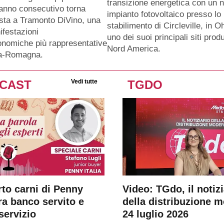
transizione energetica con un 
anno consecutivo torna
impianto fotovoltaico presso lo
sta a Tramonto DiVino, una
stabilimento di Circleville, in O
ifestazioni
uno dei suoi principali siti produ
nomiche più rappresentative
Nord America.
ia-Romagna.
CAST
Vedi tutte
TGDO
rto carni di Penny
Video: TGdo, il notizi
tra banco servito e
della distribuzione 
servizio
24 luglio 2026