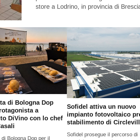
store a Lodrino, in provincia di Bresci
ta di Bologna Dop
Sofidel attiva un nuovo
rotagonista a
impianto fotovoltaico pr
o DiVino con lo chef
stabilimento di Circlevil
asali
Sofidel prosegue il percorso di
 di Bologna Dop per il