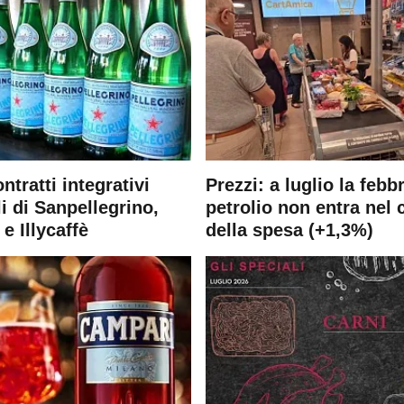
ontratti integrativi
Prezzi: a luglio la febb
i di Sanpellegrino,
petrolio non entra nel 
e Illycaffè
della spesa (+1,3%)