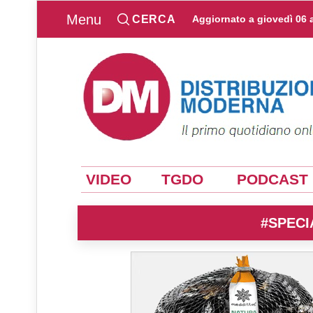
Menu
CERCA
Aggiornato a
giovedì 06 
VIDEO
TGDO
PODCAST
#SPECI