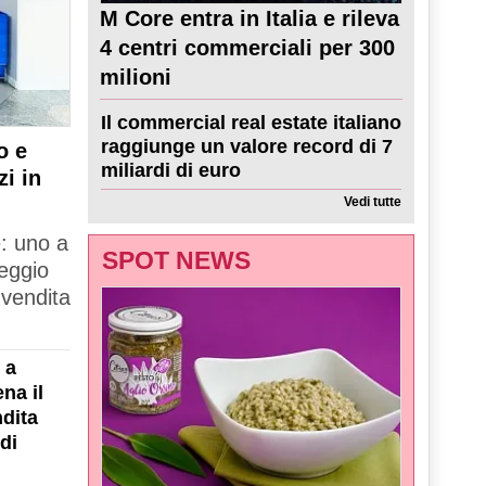
M Core entra in Italia e rileva
4 centri commerciali per 300
milioni
Il commercial real estate italiano
raggiunge un valore record di 7
o e
miliardi di euro
zi in
Vedi tutte
e: uno a
SPOT NEWS
Reggio
 vendita
 a
na il
dita
di