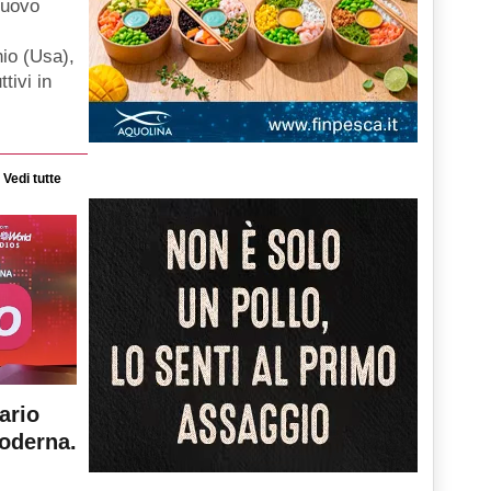
nuovo
hio (Usa),
ttivi in
Vedi tutte
ario
moderna.