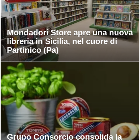
Mondadori Store apre una nuova
libreria in Sicilia, nel cuore di
Partinico (Pa)
Grupo Consorcio consolida la