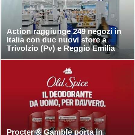
Action raggiunge 249 negozi in
Italia con due nuovi store a
Trivolzio (Pv) e Reggio Emilia
Procter & Gamble porta in