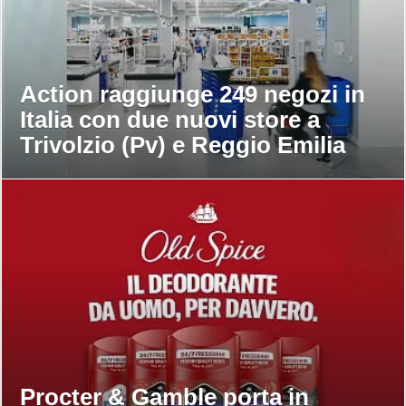
Action raggiunge 249 negozi in
Italia con due nuovi store a
Trivolzio (Pv) e Reggio Emilia
Procter & Gamble porta in