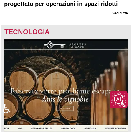
progettato per operazioni in spazi ridotti
Vedi tutte
TECNOLOGIA
♿