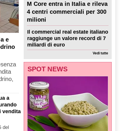
M Core entra in Italia e rileva
4 centri commerciali per 300
milioni
Il commercial real estate italiano
raggiunge un valore record di 7
a e
miliardi di euro
odrino
Vedi tutte
resenza
SPOT NEWS
ndita
drino,
ua a
gurando
i vendita
 del