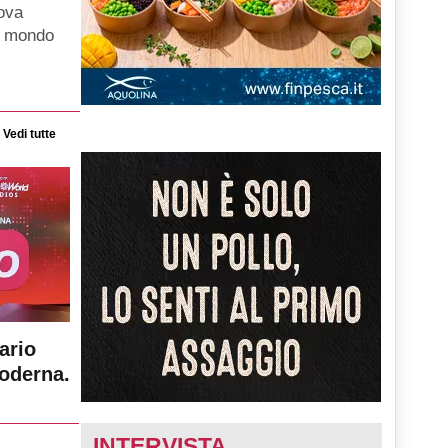
uova
el mondo
Vedi tutte
ario
moderna.
INTERVISTA