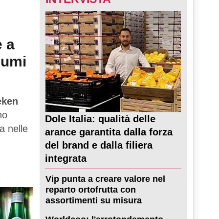
e a
sumi
eken
no
Dole Italia: qualità delle
a nelle
arance garantita dalla forza
del brand e dalla filiera
integrata
Vip punta a creare valore nel
reparto ortofrutta con
assortimenti su misura