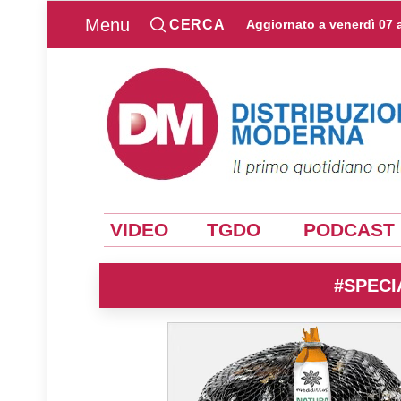
Menu
CERCA
Aggiornato a
venerdì 07 
VIDEO
TGDO
PODCAST
#SPECI