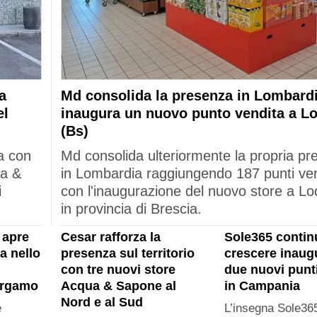
a
Md consolida la presenza in Lombardi
el
inaugura un nuovo punto vendita a L
(Bs)
a con
Md consolida ulteriormente la propria p
ua &
in Lombardia raggiungendo 187 punti ve
i
con l'inaugurazione del nuovo store a Lo
in provincia di Brescia.
 apre
Cesar rafforza la
Sole365 contin
a nello
presenza sul territorio
crescere inau
con tre nuovi store
due nuovi punt
ergamo
Acqua & Sapone al
in Campania
Nord e al Sud
e
L’insegna Sole365