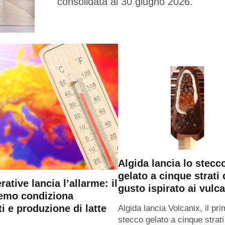
consolidata al 30 giugno 2026.
Algida lancia lo stecc
gelato a cinque strati 
ative lancia l’allarme: il
gusto ispirato ai vulca
remo condiziona
i e produzione di latte
Algida lancia Volcanix, il pr
stecco gelato a cinque strati