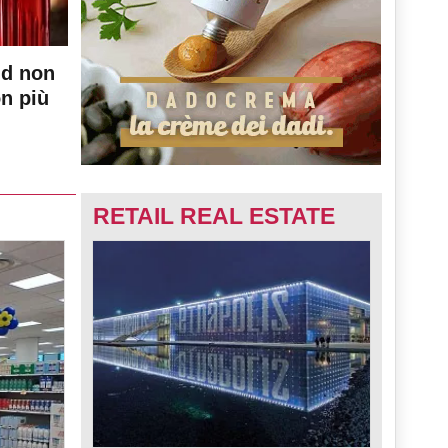
nd non
on più
RETAIL REAL ESTATE