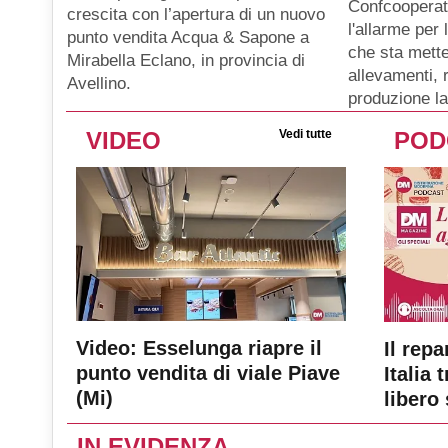
Confcooperat
crescita con l’apertura di un nuovo
l'allarme per
punto vendita Acqua & Sapone a
che sta mette
Mirabella Eclano, in provincia di
allevamenti, 
Avellino.
produzione la
VIDEO
Vedi tutte
POD
Video: Esselunga riapre il
Il repa
punto vendita di viale Piave
Italia 
(Mi)
libero 
IN EVIDENZA