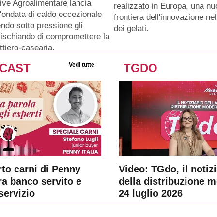
ive Agroalimentare lancia
realizzato in Europa, una n
 l'ondata di caldo eccezionale
frontiera dell'innovazione n
ndo sotto pressione gli
dei gelati.
rischiando di compromettere la
ttiero-casearia.
CAST
Vedi tutte
TGDO
rto carni di Penny
Video: TGdo, il notizi
tra banco servito e
della distribuzione 
servizio
24 luglio 2026