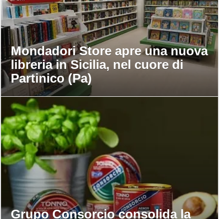
Mondadori Store apre una nuova
libreria in Sicilia, nel cuore di
Partinico (Pa)
Grupo Consorcio consolida la