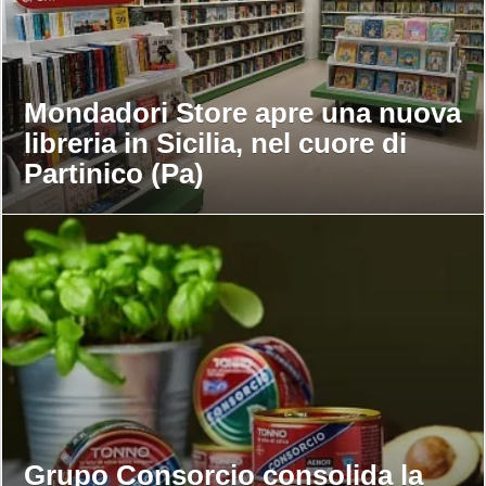
Mondadori Store apre una nuova
libreria in Sicilia, nel cuore di
Partinico (Pa)
Grupo Consorcio consolida la