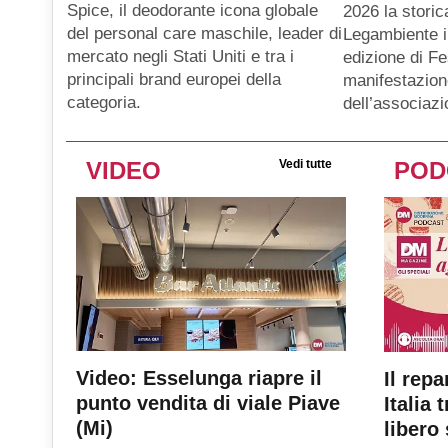
Spice, il deodorante icona globale
2026 la storic
del personal care maschile, leader di
Legambiente i
mercato negli Stati Uniti e tra i
edizione di Fe
principali brand europei della
manifestazion
categoria.
dell’associaz
VIDEO
Vedi tutte
POD
Video: Esselunga riapre il
Il repa
punto vendita di viale Piave
Italia 
(Mi)
libero 