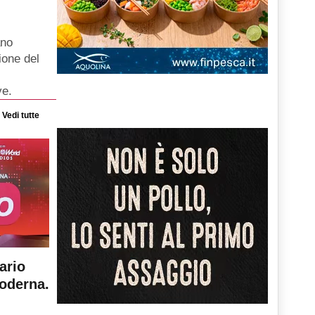
ano
ione del
ve.
Vedi tutte
ario
moderna.