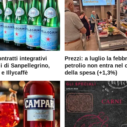
ontratti integrativi
Prezzi: a luglio la febb
i di Sanpellegrino,
petrolio non entra nel 
e Illycaffè
della spesa (+1,3%)