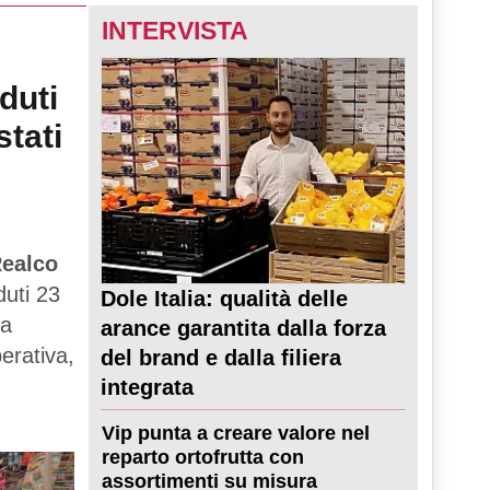
INTERVISTA
duti
stati
ealco
duti 23
Dole Italia: qualità delle
ta
arance garantita dalla forza
perativa,
del brand e dalla filiera
integrata
Vip punta a creare valore nel
reparto ortofrutta con
assortimenti su misura