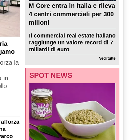
M Core entra in Italia e rileva
4 centri commerciali per 300
milioni
Il commercial real estate italiano
raggiunge un valore record di 7
ria
miliardi di euro
rgamo
Vedi tutte
forza la
SPOT NEWS
 in
llo
rafforza
na
Parco