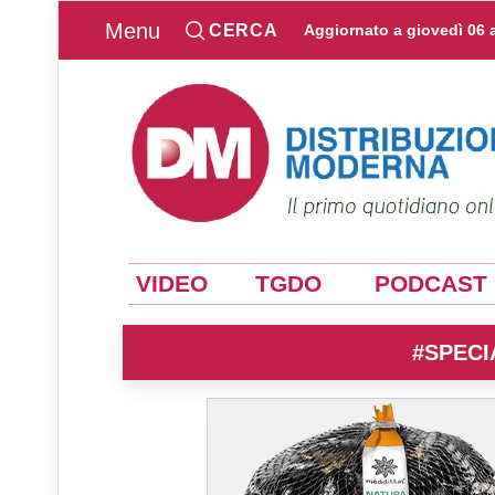
Menu
CERCA
Aggiornato a
giovedì 06 
VIDEO
TGDO
PODCAST
#SPECI