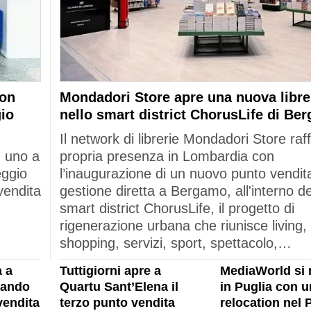
con
Mondadori Store apre una nuova libre
gio
nello smart district ChorusLife di Be
Il network di librerie Mondadori Store raf
: uno a
propria presenza in Lombardia con
eggio
l’inaugurazione di un nuovo punto vendita
vendita
gestione diretta a Bergamo, all'interno de
smart district ChorusLife, il progetto di
rigenerazione urbana che riunisce living,
shopping, servizi, sport, spettacolo,…
 a
Tuttigiorni apre a
MediaWorld si 
rando
Quartu Sant’Elena il
in Puglia con u
vendita
terzo punto vendita
relocation nel 