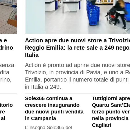
a e
Action apre due nuovi store a Trivolzi
drino
Reggio Emilia: la rete sale a 249 nego
Italia
esenza
Action è pronto ad aprire due nuovi stor
dita
Trivolzio, in provincia di Pavia, e uno a 
rino,
Emilia, portando il numero totale di punti
in Italia a 249.
Sole365 continua a
Tuttigiorni apre
itorio
crescere inaugurando
Quartu Sant’Ele
re
due nuovi punti vendita
terzo punto ven
al
in Campania
nella provincia 
Cagliari
L’insegna Sole365 del