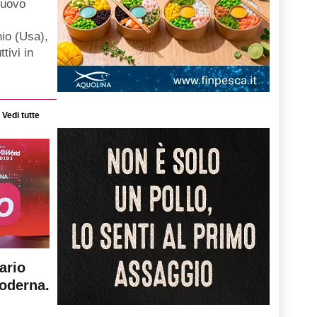
nuovo
hio (Usa),
ttivi in
Vedi tutte
ario
moderna.