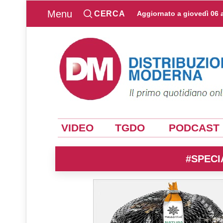
Menu
CERCA
Aggiornato a
giovedì 06 
VIDEO
TGDO
PODCAST
#SPECI