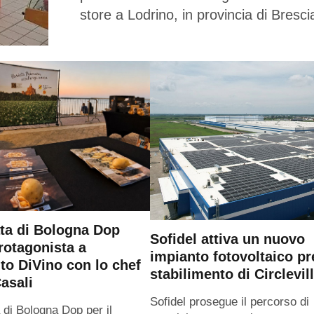
store a Lodrino, in provincia di Bresci
ta di Bologna Dop
Sofidel attiva un nuovo
rotagonista a
impianto fotovoltaico pr
o DiVino con lo chef
stabilimento di Circlevil
asali
Sofidel prosegue il percorso di
 di Bologna Dop per il