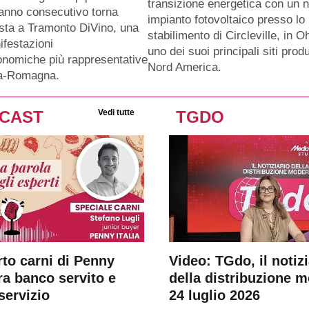
transizione energetica con un 
anno consecutivo torna
impianto fotovoltaico presso lo
sta a Tramonto DiVino, una
stabilimento di Circleville, in O
ifestazioni
uno dei suoi principali siti produ
nomiche più rappresentative
Nord America.
ia-Romagna.
CAST
Vedi tutte
TGDO
rto carni di Penny
Video: TGdo, il notizi
tra banco servito e
della distribuzione 
servizio
24 luglio 2026