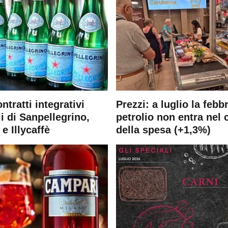
ontratti integrativi
Prezzi: a luglio la febb
i di Sanpellegrino,
petrolio non entra nel 
e Illycaffè
della spesa (+1,3%)