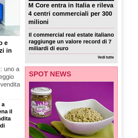
M Core entra in Italia e rileva
4 centri commerciali per 300
milioni
Il commercial real estate italiano
raggiunge un valore record di 7
o e
miliardi di euro
zi in
Vedi tutte
e: uno a
SPOT NEWS
Reggio
 vendita
 a
na il
dita
di