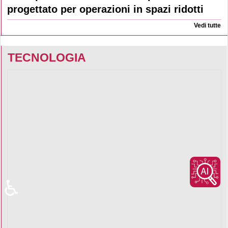
Baoli presenta il nuovo transpallet elettrico
progettato per operazioni in spazi ridotti
Vedi tutte
TECNOLOGIA
♿