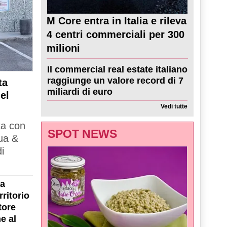
M Core entra in Italia e rileva
4 centri commerciali per 300
milioni
Il commercial real estate italiano
raggiunge un valore record di 7
ta
miliardi di euro
el
Vedi tutte
ta con
SPOT NEWS
ua &
i
la
ritorio
tore
e al