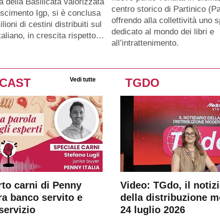
a della Basilicata valorizzata
centro storico di Partinico (Pa
oscimento Igp, si è conclusa
offrendo alla collettività uno 
lioni di cestini distribuiti sul
dedicato al mondo dei libri e
taliano, in crescita rispetto…
all’intrattenimento.
CAST
Vedi tutte
TGDO
rto carni di Penny
Video: TGdo, il notizi
tra banco servito e
della distribuzione 
servizio
24 luglio 2026