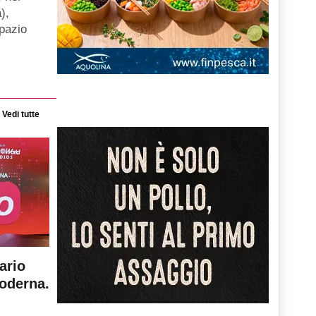
),
spazio
Vedi tutte
ario
moderna.