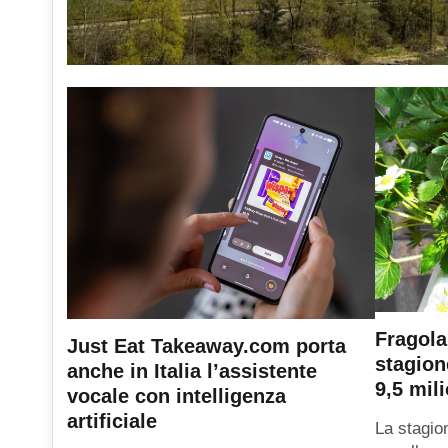
Fragola
Just Eat Takeaway.com porta
stagion
anche in Italia l’assistente
9,5 mili
vocale con intelligenza
artificiale
La stagio