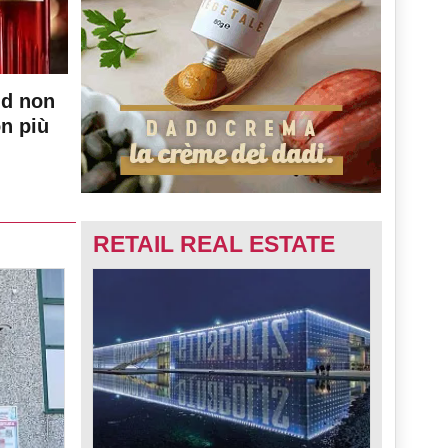
nd non
on più
RETAIL REAL ESTATE