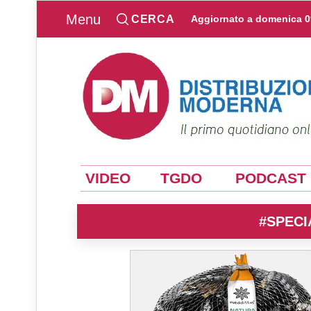
Menu
CERCA
Aggiornato a
domenica 0
VIDEO
TGDO
PODCAST
#SPECI