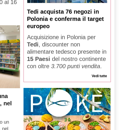
0 al 16
Tedi acquista 76 negozi in
Polonia e conferma il target
europeo
Acquisizione in Polonia per
Tedi
, discounter non
alimentare tedesco presente in
15 Paesi
del nostro continente
con oltre
3.700 punti vendita
.
Vedi tutte
una
, nel
o un
, nel