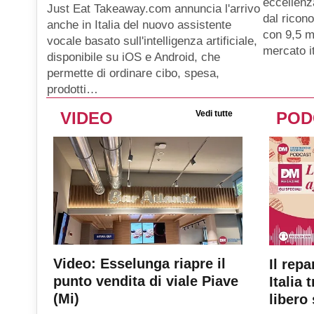
eccellenz
Just Eat Takeaway.com annuncia l'arrivo
dal ricon
anche in Italia del nuovo assistente
con 9,5 mi
vocale basato sull'intelligenza artificiale,
mercato i
disponibile su iOS e Android, che
permette di ordinare cibo, spesa,
prodotti…
VIDEO
Vedi tutte
POD
Video: Esselunga riapre il
Il repa
punto vendita di viale Piave
Italia 
(Mi)
libero 