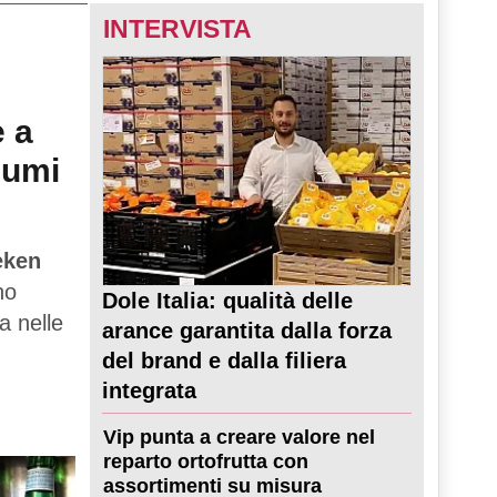
INTERVISTA
e a
sumi
eken
no
Dole Italia: qualità delle
a nelle
arance garantita dalla forza
del brand e dalla filiera
integrata
Vip punta a creare valore nel
reparto ortofrutta con
assortimenti su misura