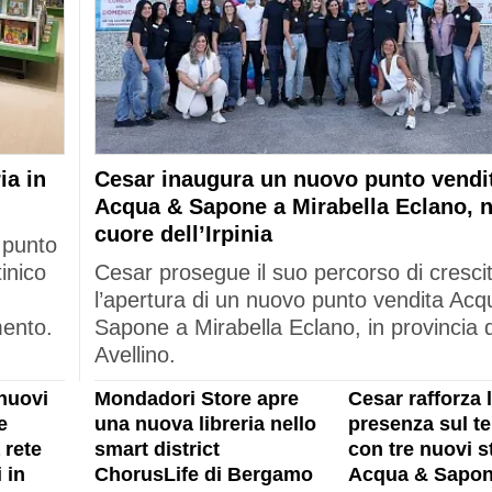
ia in
Cesar inaugura un nuovo punto vendi
Acqua & Sapone a Mirabella Eclano, n
cuore dell’Irpinia
 punto
tinico
Cesar prosegue il suo percorso di cresci
l’apertura di un nuovo punto vendita Acq
mento.
Sapone a Mirabella Eclano, in provincia d
Avellino.
nuovi
Mondadori Store apre
Cesar rafforza 
e
una nuova libreria nello
presenza sul ter
 rete
smart district
con tre nuovi s
 in
ChorusLife di Bergamo
Acqua & Sapon