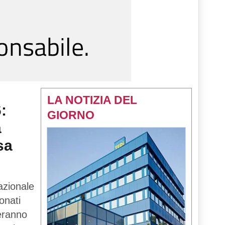
LA NOTIZIA DEL
:
GIORNO
a
sa
azionale
onati
teranno