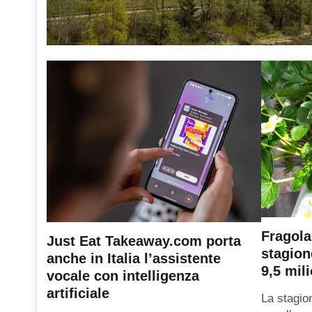
Fragola
Just Eat Takeaway.com porta
stagion
anche in Italia l’assistente
9,5 mili
vocale con intelligenza
artificiale
La stagio