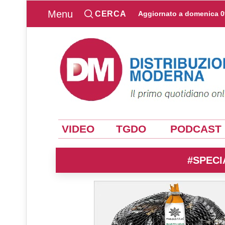
Menu
CERCA
Aggiornato a
domenica 0
VIDEO
TGDO
PODCAST
#SPECI