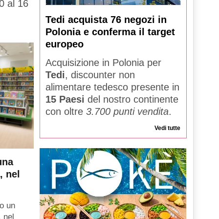
0 al 16
Tedi acquista 76 negozi in
Polonia e conferma il target
europeo
Acquisizione in Polonia per
Tedi
, discounter non
alimentare tedesco presente in
15 Paesi
del nostro continente
con oltre
3.700 punti vendita
.
Vedi tutte
una
, nel
o un
, nel