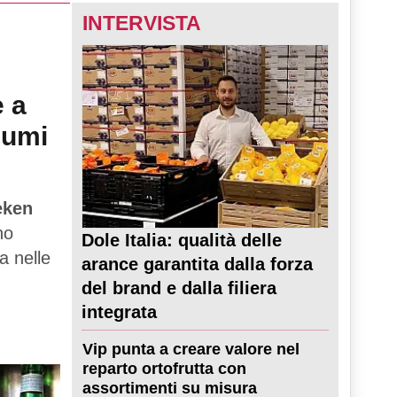
INTERVISTA
e a
sumi
eken
no
Dole Italia: qualità delle
a nelle
arance garantita dalla forza
del brand e dalla filiera
integrata
Vip punta a creare valore nel
reparto ortofrutta con
assortimenti su misura