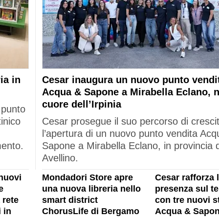
ia in
Cesar inaugura un nuovo punto vendi
Acqua & Sapone a Mirabella Eclano, n
cuore dell’Irpinia
 punto
tinico
Cesar prosegue il suo percorso di cresci
l’apertura di un nuovo punto vendita Acq
mento.
Sapone a Mirabella Eclano, in provincia d
Avellino.
nuovi
Mondadori Store apre
Cesar rafforza 
e
una nuova libreria nello
presenza sul ter
 rete
smart district
con tre nuovi s
 in
ChorusLife di Bergamo
Acqua & Sapon