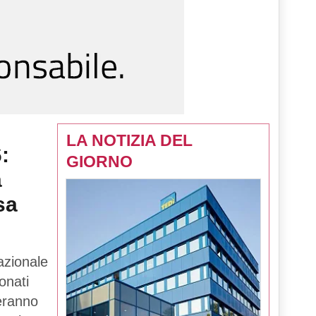
LA NOTIZIA DEL
:
GIORNO
a
sa
azionale
onati
teranno