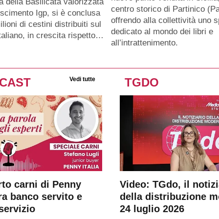
a della Basilicata valorizzata
centro storico di Partinico (Pa
oscimento Igp, si è conclusa
offrendo alla collettività uno 
lioni di cestini distribuiti sul
dedicato al mondo dei libri e
taliano, in crescita rispetto…
all’intrattenimento.
CAST
Vedi tutte
TGDO
rto carni di Penny
Video: TGdo, il notizi
tra banco servito e
della distribuzione 
servizio
24 luglio 2026