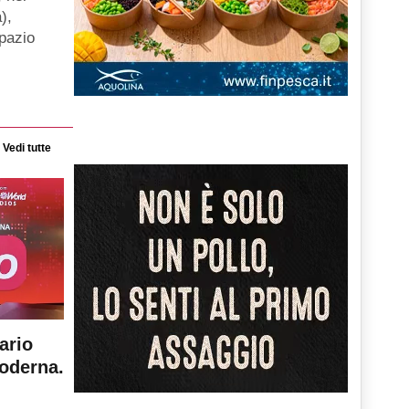
),
spazio
Vedi tutte
ario
moderna.