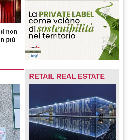
nd non
on più
RETAIL REAL ESTATE