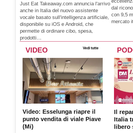
eccellenz
Just Eat Takeaway.com annuncia l'arrivo
dal ricon
anche in Italia del nuovo assistente
con 9,5 mi
vocale basato sull'intelligenza artificiale,
mercato i
disponibile su iOS e Android, che
permette di ordinare cibo, spesa,
prodotti…
VIDEO
Vedi tutte
POD
Video: Esselunga riapre il
Il repa
punto vendita di viale Piave
Italia 
(Mi)
libero 