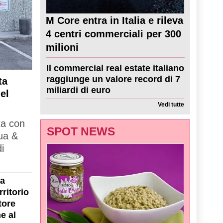
M Core entra in Italia e rileva
4 centri commerciali per 300
milioni
Il commercial real estate italiano
raggiunge un valore record di 7
ta
miliardi di euro
el
Vedi tutte
ta con
SPOT NEWS
ua &
i
la
ritorio
tore
e al