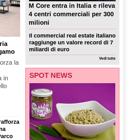
M Core entra in Italia e rileva
4 centri commerciali per 300
milioni
Il commercial real estate italiano
raggiunge un valore record di 7
ria
miliardi di euro
rgamo
Vedi tutte
forza la
SPOT NEWS
 in
llo
rafforza
na
Parco