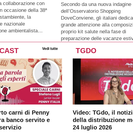
a collaborazione con
Secondo da una nuova indagine
n occasione della 38ª
dell’Osservatorio Shopping
stambiente, la
DoveConviene, gli italiani dedic
e nazionale
grande attenzione alla composiz
ione ambientalista…
proprio kit salute nella fase di
preparazione delle vacanze esti
CAST
Vedi tutte
TGDO
rto carni di Penny
Video: TGdo, il notizi
tra banco servito e
della distribuzione 
servizio
24 luglio 2026