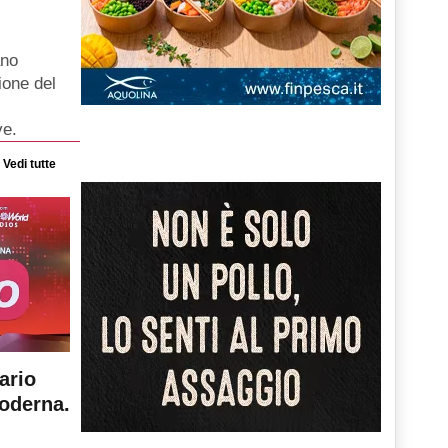
ano
ione del
ve.
Vedi tutte
ario
moderna.