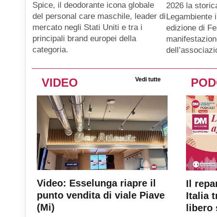
Spice, il deodorante icona globale
2026 la storic
del personal care maschile, leader di
Legambiente i
mercato negli Stati Uniti e tra i
edizione di Fe
principali brand europei della
manifestazion
categoria.
dell’associaz
VIDEO
Vedi tutte
POD
Video: Esselunga riapre il
Il repa
punto vendita di viale Piave
Italia 
(Mi)
libero 