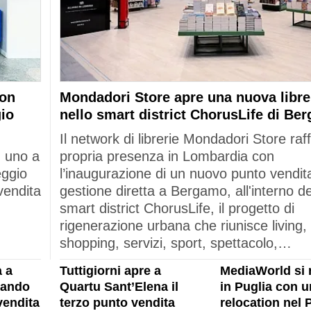
con
Mondadori Store apre una nuova libre
gio
nello smart district ChorusLife di Be
Il network di librerie Mondadori Store raf
: uno a
propria presenza in Lombardia con
eggio
l’inaugurazione di un nuovo punto vendita
vendita
gestione diretta a Bergamo, all'interno de
smart district ChorusLife, il progetto di
rigenerazione urbana che riunisce living,
shopping, servizi, sport, spettacolo,…
 a
Tuttigiorni apre a
MediaWorld si 
rando
Quartu Sant’Elena il
in Puglia con u
vendita
terzo punto vendita
relocation nel 