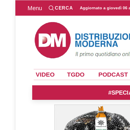
Menu
CERCA
Aggiornato a
giovedì 06 
VIDEO
TGDO
PODCAST
#SPECI