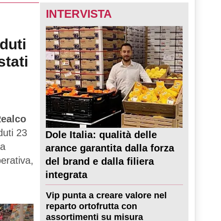
INTERVISTA
duti
stati
ealco
duti 23
Dole Italia: qualità delle
ta
arance garantita dalla forza
perativa,
del brand e dalla filiera
integrata
Vip punta a creare valore nel
reparto ortofrutta con
assortimenti su misura