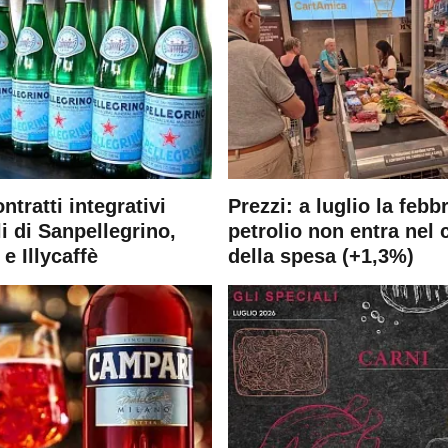
ontratti integrativi
Prezzi: a luglio la febb
i di Sanpellegrino,
petrolio non entra nel 
e Illycaffè
della spesa (+1,3%)