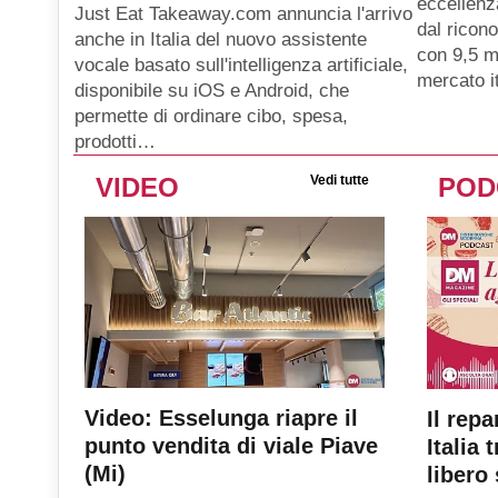
eccellenz
Just Eat Takeaway.com annuncia l'arrivo
dal ricon
anche in Italia del nuovo assistente
con 9,5 mi
vocale basato sull'intelligenza artificiale,
mercato i
disponibile su iOS e Android, che
permette di ordinare cibo, spesa,
prodotti…
VIDEO
Vedi tutte
POD
Video: Esselunga riapre il
Il repa
punto vendita di viale Piave
Italia 
(Mi)
libero 