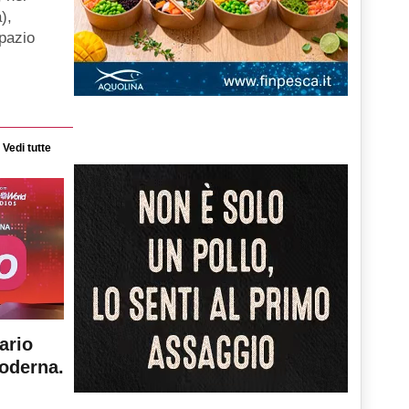
),
spazio
Vedi tutte
ario
moderna.