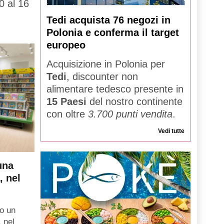
0 al 16
Tedi acquista 76 negozi in
Polonia e conferma il target
europeo
Acquisizione in Polonia per
Tedi
, discounter non
alimentare tedesco presente in
15 Paesi
del nostro continente
con oltre
3.700 punti vendita
.
Vedi tutte
una
, nel
o un
, nel