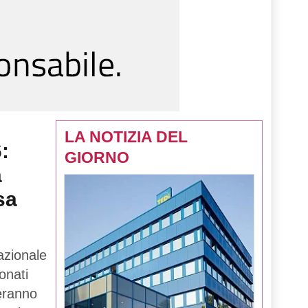
LA NOTIZIA DEL
:
GIORNO
a
sa
azionale
onati
teranno