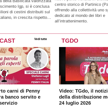
a della Basilicata valorizzata
centro storico di Partinico (Pa
oscimento Igp, si è conclusa
offrendo alla collettività uno 
lioni di cestini distribuiti sul
dedicato al mondo dei libri e
taliano, in crescita rispetto…
all’intrattenimento.
CAST
Vedi tutte
TGDO
rto carni di Penny
Video: TGdo, il notizi
tra banco servito e
della distribuzione 
servizio
24 luglio 2026