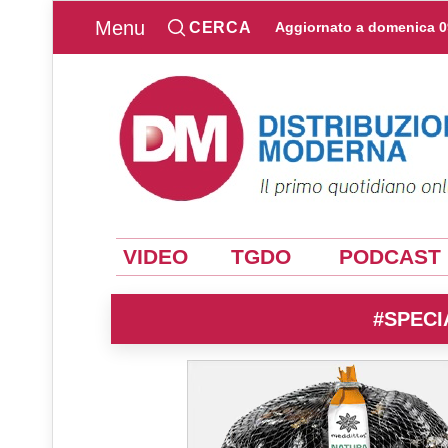
Menu
CERCA
Aggiornato a
domenica 0
VIDEO
TGDO
PODCAST
#SPECI