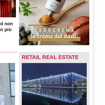
nd non
on più
RETAIL REAL ESTATE