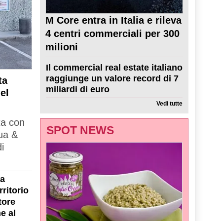
M Core entra in Italia e rileva
4 centri commerciali per 300
milioni
Il commercial real estate italiano
raggiunge un valore record di 7
ta
miliardi di euro
el
Vedi tutte
ta con
SPOT NEWS
ua &
i
la
ritorio
tore
e al