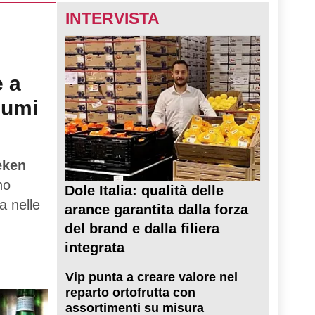
INTERVISTA
e a
sumi
eken
no
Dole Italia: qualità delle
a nelle
arance garantita dalla forza
del brand e dalla filiera
integrata
Vip punta a creare valore nel
reparto ortofrutta con
assortimenti su misura