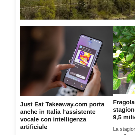
Fragola
Just Eat Takeaway.com porta
stagion
anche in Italia l’assistente
9,5 mili
vocale con intelligenza
artificiale
La stagio