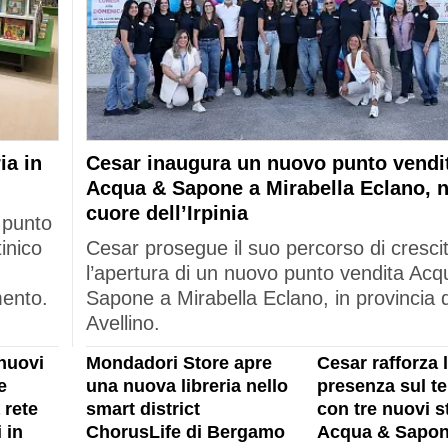
ia in
Cesar inaugura un nuovo punto vendi
Acqua & Sapone a Mirabella Eclano, n
cuore dell’Irpinia
 punto
tinico
Cesar prosegue il suo percorso di cresci
l’apertura di un nuovo punto vendita Acq
mento.
Sapone a Mirabella Eclano, in provincia d
Avellino.
nuovi
Mondadori Store apre
Cesar rafforza 
e
una nuova libreria nello
presenza sul ter
 rete
smart district
con tre nuovi s
 in
ChorusLife di Bergamo
Acqua & Sapon