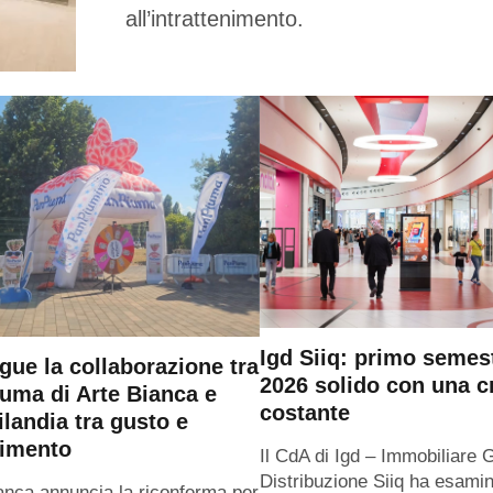
all’intrattenimento.
Igd Siiq: primo semes
gue la collaborazione tra
2026 solido con una c
uma di Arte Bianca e
costante
ilandia tra gusto e
timento
Il CdA di Igd – Immobiliare 
Distribuzione Siiq ha esamin
anca annuncia la riconferma per