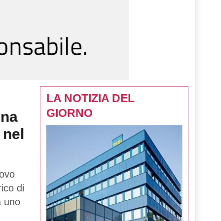
LA NOTIZIA DEL
GIORNO
una
 nel
uovo
rico di
tà uno