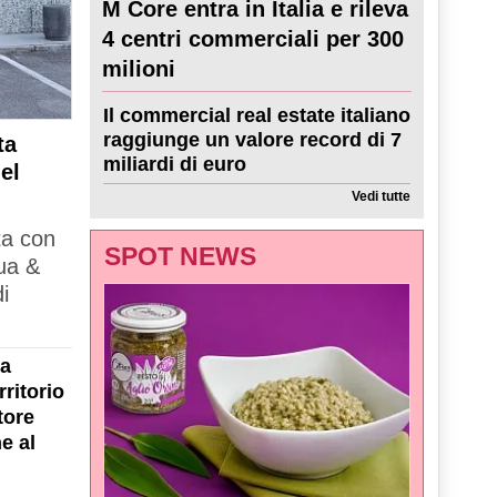
M Core entra in Italia e rileva
4 centri commerciali per 300
milioni
Il commercial real estate italiano
raggiunge un valore record di 7
ta
miliardi di euro
el
Vedi tutte
ta con
SPOT NEWS
ua &
i
la
ritorio
tore
e al