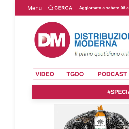
Menu
CERCA
Aggiornato a
sabato 08 
VIDEO
TGDO
PODCAST
#SPECI