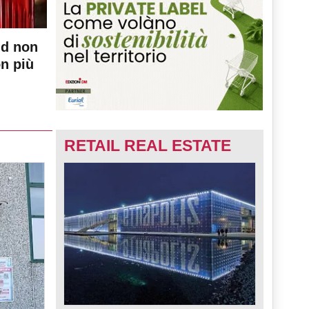
nd non
on più
RETAIL REAL ESTATE