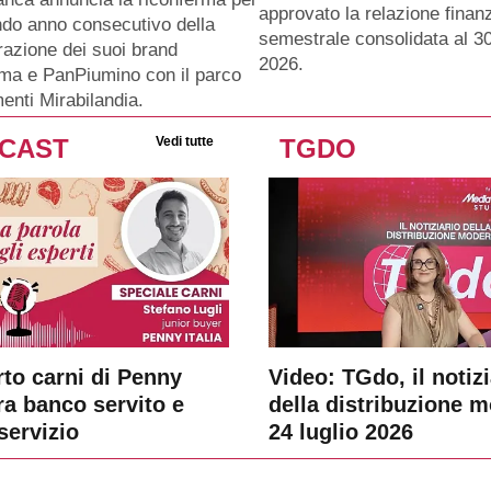
approvato la relazione finanz
ndo anno consecutivo della
semestrale consolidata al 3
razione dei suoi brand
2026.
ma e PanPiumino con il parco
menti Mirabilandia.
CAST
Vedi tutte
TGDO
rto carni di Penny
Video: TGdo, il notizi
tra banco servito e
della distribuzione 
servizio
24 luglio 2026