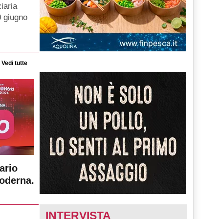
iaria
0 giugno
Vedi tutte
ario
moderna.
INTERVISTA