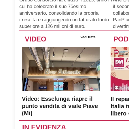
il seco
cui ha celebrato il suo 75esimo
collabo
anniversario, consolidando la propria
PanPiu
crescita e raggiungendo un fatturato lordo
diverti
superiore a 126 milioni di euro.
VIDEO
Vedi tutte
POD
Video: Esselunga riapre il
Il repa
punto vendita di viale Piave
Italia 
(Mi)
libero 
IN EVIDENZA