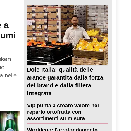
e a
sumi
eken
no
Dole Italia: qualità delle
a nelle
arance garantita dalla forza
del brand e dalla filiera
integrata
Vip punta a creare valore nel
reparto ortofrutta con
assortimenti su misura
Worldcoo: l'arrotondamento