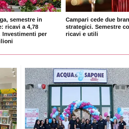
ga, semestre in
Campari cede due bra
: ricavi a 4,78
strategici. Semestre c
. Investimenti per
ricavi e utili
lioni