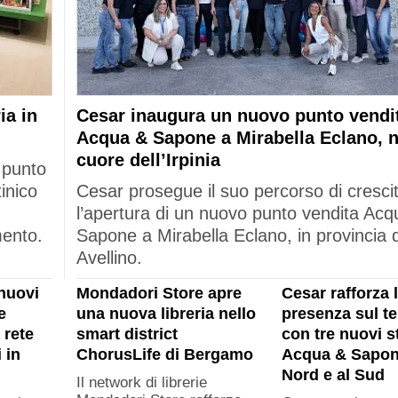
ia in
Cesar inaugura un nuovo punto vendi
Acqua & Sapone a Mirabella Eclano, n
cuore dell’Irpinia
 punto
tinico
Cesar prosegue il suo percorso di cresci
l’apertura di un nuovo punto vendita Acq
mento.
Sapone a Mirabella Eclano, in provincia d
Avellino.
nuovi
Mondadori Store apre
Cesar rafforza 
e
una nuova libreria nello
presenza sul ter
 rete
smart district
con tre nuovi s
 in
ChorusLife di Bergamo
Acqua & Sapon
Nord e al Sud
Il network di librerie