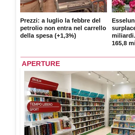
Prezzi: a luglio la febbre del
Esselun
petrolio non entra nel carrello
surplace
della spesa (+1,3%)
miliardi
165,8 mi
APERTURE