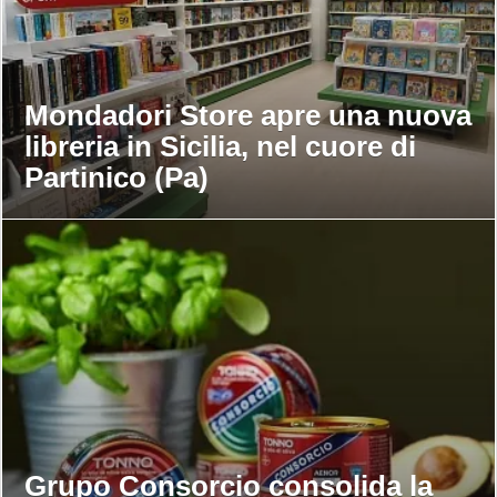
Mondadori Store apre una nuova
libreria in Sicilia, nel cuore di
Partinico (Pa)
Grupo Consorcio consolida la