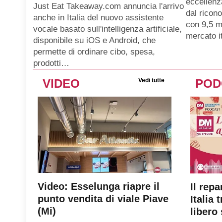
eccellenz
Just Eat Takeaway.com annuncia l'arrivo
dal ricon
anche in Italia del nuovo assistente
con 9,5 mi
vocale basato sull'intelligenza artificiale,
mercato i
disponibile su iOS e Android, che
permette di ordinare cibo, spesa,
prodotti…
VIDEO
Vedi tutte
POD
Video: Esselunga riapre il
Il repa
punto vendita di viale Piave
Italia 
(Mi)
libero 