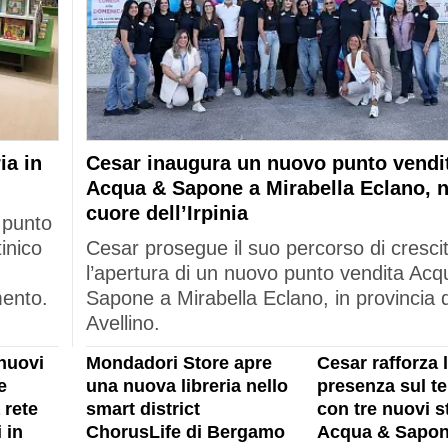
ia in
Cesar inaugura un nuovo punto vendi
Acqua & Sapone a Mirabella Eclano, n
cuore dell’Irpinia
 punto
tinico
Cesar prosegue il suo percorso di cresci
l’apertura di un nuovo punto vendita Acq
mento.
Sapone a Mirabella Eclano, in provincia d
Avellino.
nuovi
Mondadori Store apre
Cesar rafforza 
e
una nuova libreria nello
presenza sul ter
 rete
smart district
con tre nuovi s
 in
ChorusLife di Bergamo
Acqua & Sapon