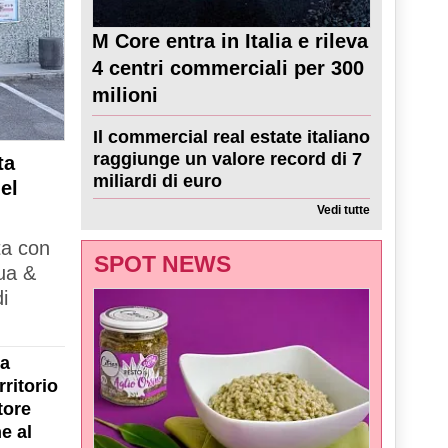
M Core entra in Italia e rileva
4 centri commerciali per 300
milioni
Il commercial real estate italiano
raggiunge un valore record di 7
ta
miliardi di euro
el
Vedi tutte
ta con
SPOT NEWS
ua &
i
la
ritorio
tore
e al