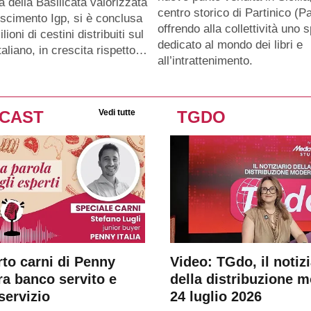
a della Basilicata valorizzata
centro storico di Partinico (Pa
oscimento Igp, si è conclusa
offrendo alla collettività uno 
lioni di cestini distribuiti sul
dedicato al mondo dei libri e
taliano, in crescita rispetto…
all’intrattenimento.
CAST
Vedi tutte
TGDO
rto carni di Penny
Video: TGdo, il notizi
tra banco servito e
della distribuzione 
servizio
24 luglio 2026