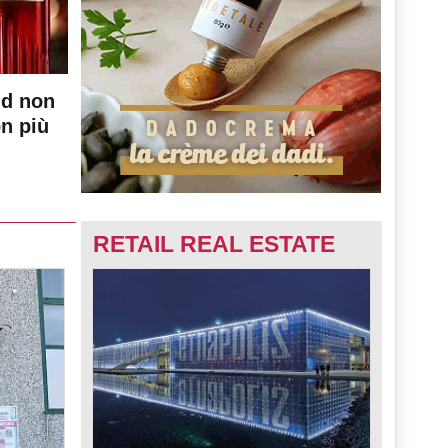
nd non
on più
RETAIL REAL ESTATE