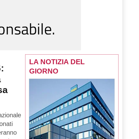
LA NOTIZIA DEL
:
GIORNO
a
sa
azionale
onati
teranno