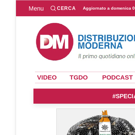
Menu
CERCA
Aggiornato a
domenica 0
VIDEO
TGDO
PODCAST
#SPECI