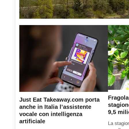
Fragola
Just Eat Takeaway.com porta
stagion
anche in Italia l’assistente
9,5 mili
vocale con intelligenza
artificiale
La stagio