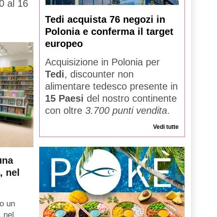
0 al 16
Tedi acquista 76 negozi in
Polonia e conferma il target
europeo
Acquisizione in Polonia per
Tedi
, discounter non
alimentare tedesco presente in
15 Paesi
del nostro continente
con oltre
3.700 punti vendita
.
Vedi tutte
una
, nel
o un
, nel