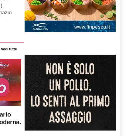
),
spazio
Vedi tutte
ario
moderna.