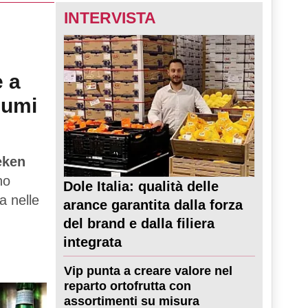
INTERVISTA
e a
sumi
eken
no
Dole Italia: qualità delle
a nelle
arance garantita dalla forza
del brand e dalla filiera
integrata
Vip punta a creare valore nel
reparto ortofrutta con
assortimenti su misura