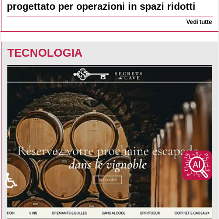
progettato per operazioni in spazi ridotti
Vedi tutte
TECNOLOGIA
♿