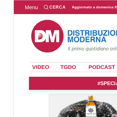
Menu
CERCA
Aggiornato a
domenica 0
VIDEO
TGDO
PODCAST
#SPECI