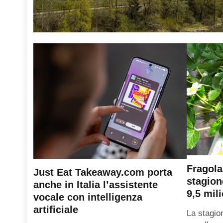
Fragola
Just Eat Takeaway.com porta
stagion
anche in Italia l’assistente
9,5 mili
vocale con intelligenza
artificiale
La stagio