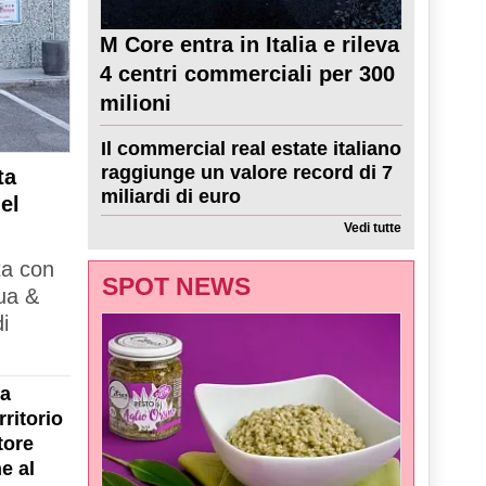
M Core entra in Italia e rileva
4 centri commerciali per 300
milioni
Il commercial real estate italiano
raggiunge un valore record di 7
ta
miliardi di euro
el
Vedi tutte
ta con
SPOT NEWS
ua &
i
la
ritorio
tore
e al