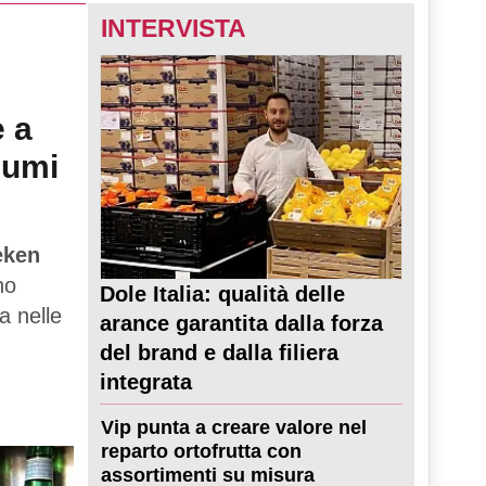
INTERVISTA
e a
sumi
eken
no
Dole Italia: qualità delle
a nelle
arance garantita dalla forza
del brand e dalla filiera
integrata
Vip punta a creare valore nel
reparto ortofrutta con
assortimenti su misura