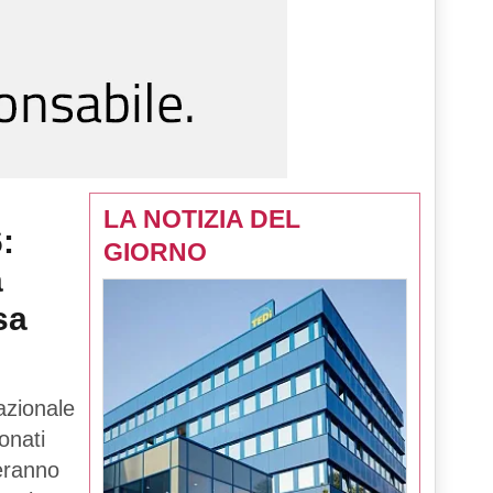
LA NOTIZIA DEL
:
GIORNO
a
sa
azionale
onati
teranno