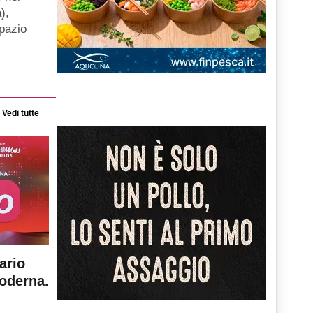
),
spazio
Vedi tutte
ario
moderna.