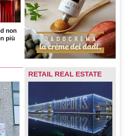
nd non
on più
RETAIL REAL ESTATE