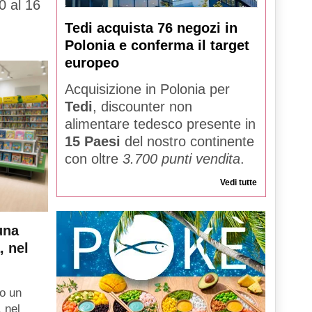
0 al 16
Tedi acquista 76 negozi in
Polonia e conferma il target
europeo
Acquisizione in Polonia per
Tedi
, discounter non
alimentare tedesco presente in
15 Paesi
del nostro continente
con oltre
3.700 punti vendita
.
Vedi tutte
una
, nel
o un
, nel