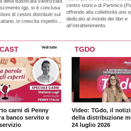
a della Basilicata valorizzata
centro storico di Partinico (Pa
oscimento Igp, si è conclusa
offrendo alla collettività uno 
lioni di cestini distribuiti sul
dedicato al mondo dei libri e
taliano, in crescita rispetto…
all’intrattenimento.
CAST
Vedi tutte
TGDO
rto carni di Penny
Video: TGdo, il notizi
tra banco servito e
della distribuzione 
servizio
24 luglio 2026