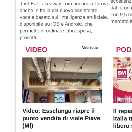
eccellenz
Just Eat Takeaway.com annuncia l'arrivo
dal ricon
anche in Italia del nuovo assistente
con 9,5 mi
vocale basato sull'intelligenza artificiale,
mercato i
disponibile su iOS e Android, che
permette di ordinare cibo, spesa,
prodotti…
VIDEO
Vedi tutte
POD
Video: Esselunga riapre il
Il repa
punto vendita di viale Piave
Italia 
(Mi)
libero 