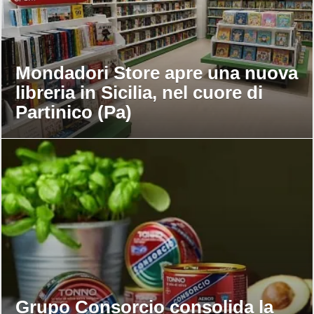
Mondadori Store apre una nuova
libreria in Sicilia, nel cuore di
Partinico (Pa)
Grupo Consorcio consolida la