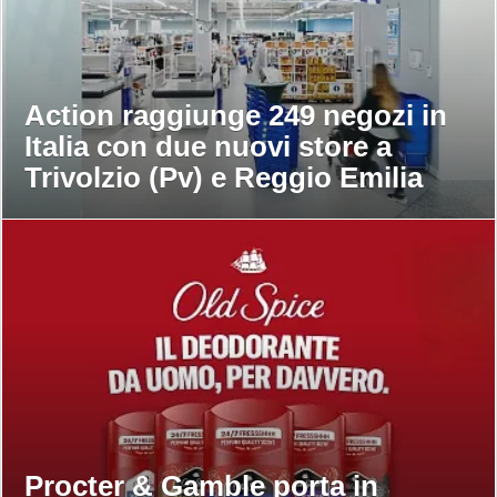
Action raggiunge 249 negozi in
Italia con due nuovi store a
Trivolzio (Pv) e Reggio Emilia
Procter & Gamble porta in