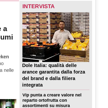
INTERVISTA
e a
sumi
eken
no
Dole Italia: qualità delle
a nelle
arance garantita dalla forza
del brand e dalla filiera
integrata
Vip punta a creare valore nel
reparto ortofrutta con
assortimenti su misura