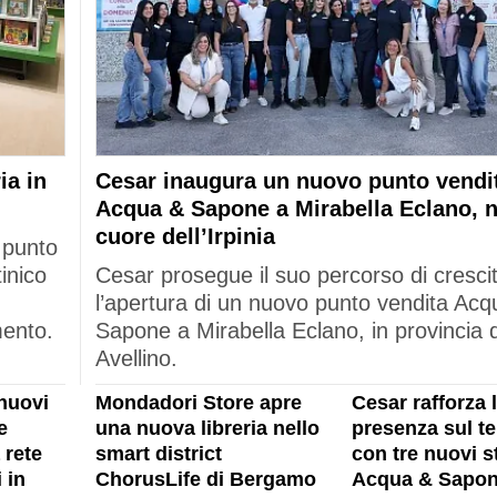
ia in
Cesar inaugura un nuovo punto vendi
Acqua & Sapone a Mirabella Eclano, n
cuore dell’Irpinia
 punto
tinico
Cesar prosegue il suo percorso di cresci
l’apertura di un nuovo punto vendita Acq
mento.
Sapone a Mirabella Eclano, in provincia d
Avellino.
nuovi
Mondadori Store apre
Cesar rafforza 
e
una nuova libreria nello
presenza sul ter
 rete
smart district
con tre nuovi s
 in
ChorusLife di Bergamo
Acqua & Sapon