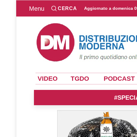
Menu
CERCA
Aggiornato a
domenica 0
VIDEO
TGDO
PODCAST
#SPECI