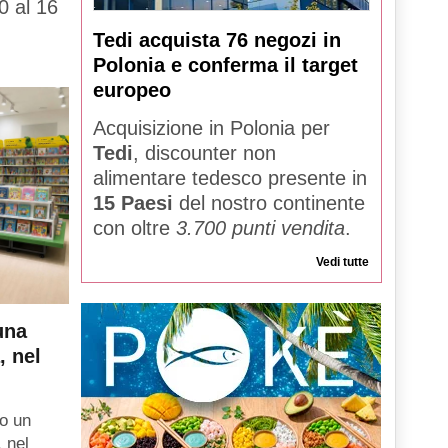
0 al 16
Tedi acquista 76 negozi in
Polonia e conferma il target
europeo
Acquisizione in Polonia per
Tedi
, discounter non
alimentare tedesco presente in
15 Paesi
del nostro continente
con oltre
3.700 punti vendita
.
Vedi tutte
una
, nel
o un
, nel