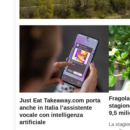
Fragola
Just Eat Takeaway.com porta
stagion
anche in Italia l’assistente
9,5 mili
vocale con intelligenza
artificiale
La stagio