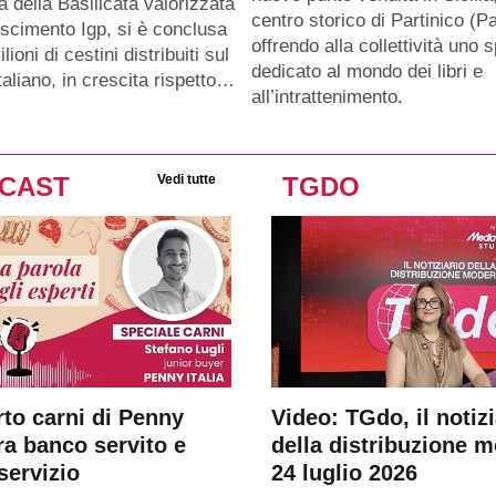
a della Basilicata valorizzata
centro storico di Partinico (Pa
oscimento Igp, si è conclusa
offrendo alla collettività uno 
lioni di cestini distribuiti sul
dedicato al mondo dei libri e
taliano, in crescita rispetto…
all’intrattenimento.
CAST
Vedi tutte
TGDO
rto carni di Penny
Video: TGdo, il notizi
tra banco servito e
della distribuzione 
servizio
24 luglio 2026