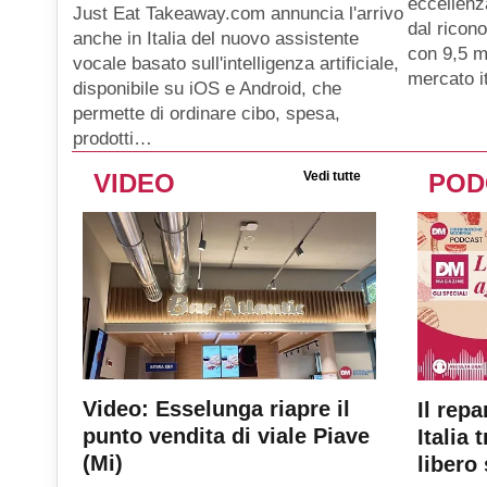
eccellenz
Just Eat Takeaway.com annuncia l'arrivo
dal ricon
anche in Italia del nuovo assistente
con 9,5 mi
vocale basato sull'intelligenza artificiale,
mercato i
disponibile su iOS e Android, che
permette di ordinare cibo, spesa,
prodotti…
VIDEO
Vedi tutte
POD
Video: Esselunga riapre il
Il repa
punto vendita di viale Piave
Italia 
(Mi)
libero 