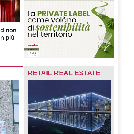
nd non
on più
RETAIL REAL ESTATE