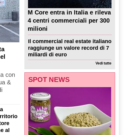
M Core entra in Italia e rileva
4 centri commerciali per 300
milioni
Il commercial real estate italiano
raggiunge un valore record di 7
ta
miliardi di euro
el
Vedi tutte
ta con
SPOT NEWS
ua &
i
la
ritorio
tore
e al