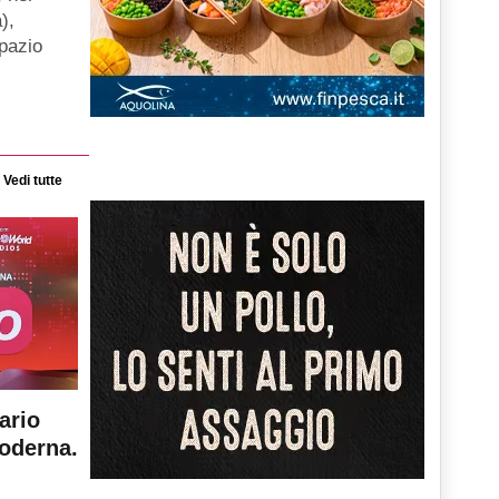
),
spazio
Vedi tutte
ario
moderna.