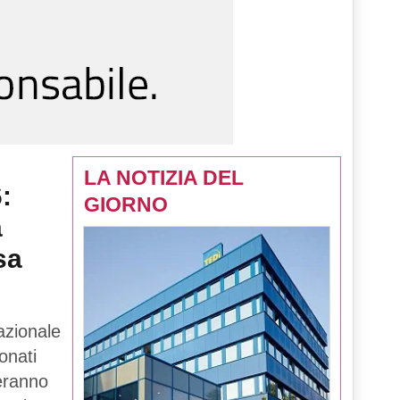
LA NOTIZIA DEL
:
GIORNO
a
sa
azionale
onati
teranno