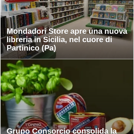
Mondadori Store apre una nuova
libreria in Sicilia, nel cuore di
Partinico (Pa)
Grupo Consorcio consolida la