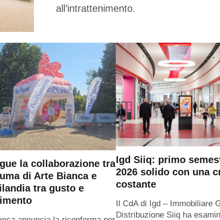
all’intrattenimento.
Igd Siiq: primo semes
gue la collaborazione tra
2026 solido con una c
uma di Arte Bianca e
costante
ilandia tra gusto e
timento
Il CdA di Igd – Immobiliare 
Distribuzione Siiq ha esamin
anca annuncia la riconferma per