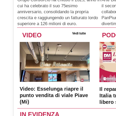
il seco
cui ha celebrato il suo 75esimo
collabo
anniversario, consolidando la propria
PanPiu
crescita e raggiungendo un fatturato lordo
diverti
superiore a 126 milioni di euro.
VIDEO
Vedi tutte
POD
Video: Esselunga riapre il
Il repa
punto vendita di viale Piave
Italia 
(Mi)
libero 
IN EVIDENZA