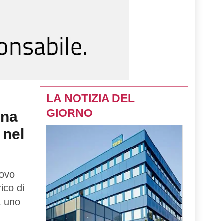
LA NOTIZIA DEL
GIORNO
una
 nel
uovo
rico di
tà uno