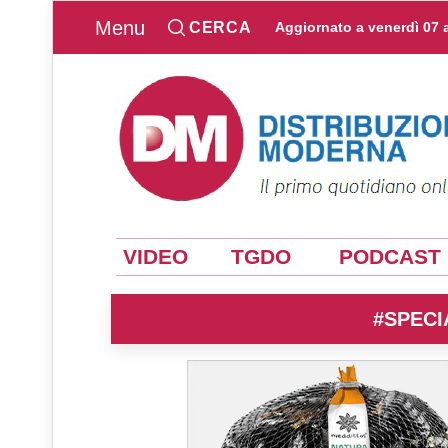
Menu
CERCA
Aggiornato a
venerdì 07 
VIDEO
TGDO
PODCAST
#SPECI