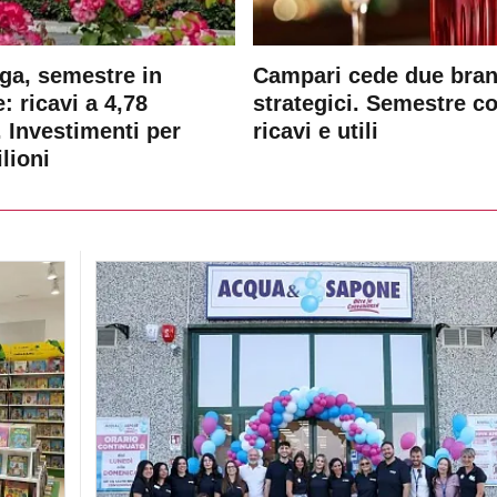
ga, semestre in
Campari cede due bra
: ricavi a 4,78
strategici. Semestre c
. Investimenti per
ricavi e utili
lioni