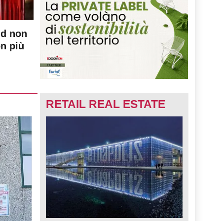
nd non
on più
RETAIL REAL ESTATE