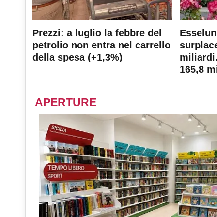
Prezzi: a luglio la febbre del
Esselun
petrolio non entra nel carrello
surplace
della spesa (+1,3%)
miliardi
165,8 mi
APERTURE