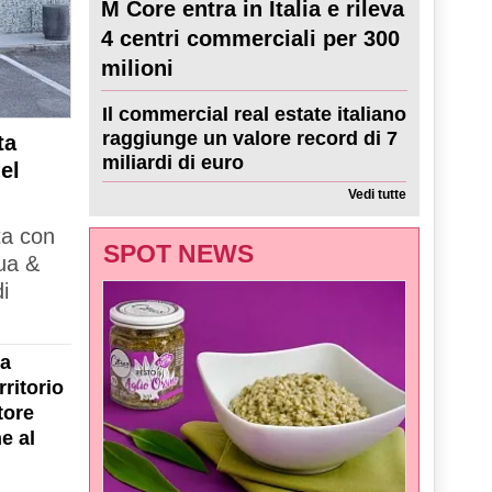
M Core entra in Italia e rileva
4 centri commerciali per 300
milioni
Il commercial real estate italiano
raggiunge un valore record di 7
ta
miliardi di euro
el
Vedi tutte
ta con
SPOT NEWS
ua &
i
la
ritorio
tore
e al