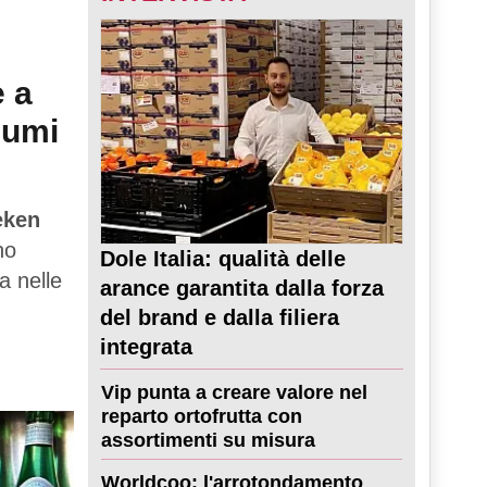
e a
sumi
eken
no
Dole Italia: qualità delle
a nelle
arance garantita dalla forza
del brand e dalla filiera
integrata
Vip punta a creare valore nel
reparto ortofrutta con
assortimenti su misura
Worldcoo: l'arrotondamento