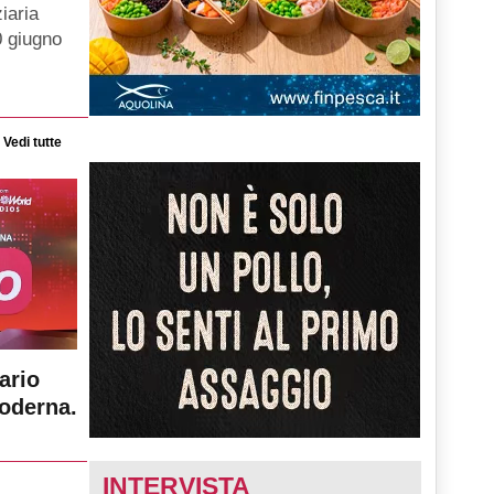
iaria
0 giugno
Vedi tutte
ario
moderna.
INTERVISTA