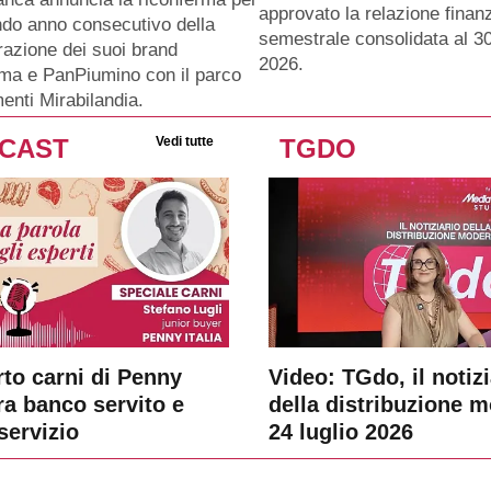
approvato la relazione finanz
ndo anno consecutivo della
semestrale consolidata al 3
razione dei suoi brand
2026.
ma e PanPiumino con il parco
menti Mirabilandia.
CAST
Vedi tutte
TGDO
rto carni di Penny
Video: TGdo, il notizi
tra banco servito e
della distribuzione 
servizio
24 luglio 2026