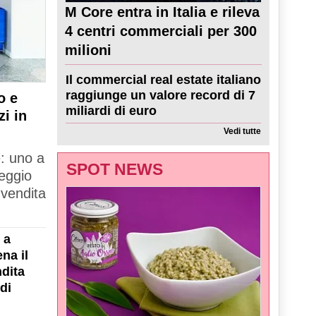
M Core entra in Italia e rileva
4 centri commerciali per 300
milioni
Il commercial real estate italiano
raggiunge un valore record di 7
o e
miliardi di euro
zi in
Vedi tutte
e: uno a
SPOT NEWS
Reggio
 vendita
 a
na il
dita
di