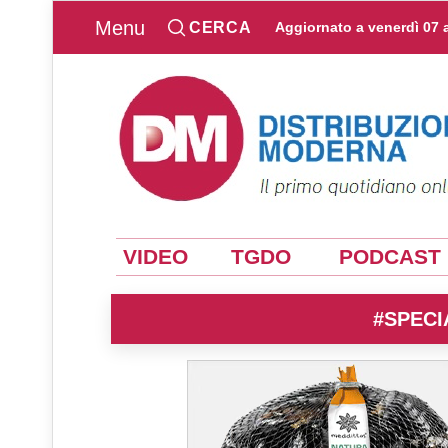
Menu
CERCA
Aggiornato a
venerdì 07 
VIDEO
TGDO
PODCAST
#SPECI