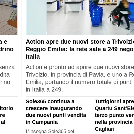
a e
Action apre due nuovi store a Trivolzi
drino
Reggio Emilia: la rete sale a 249 nego
Italia
esenza
Action è pronto ad aprire due nuovi stor
dita
Trivolzio, in provincia di Pavia, e uno a 
rino,
Emilia, portando il numero totale di punti
in Italia a 249.
Sole365 continua a
Tuttigiorni apre
itorio
crescere inaugurando
Quartu Sant’Ele
re
due nuovi punti vendita
terzo punto ven
al
in Campania
nella provincia 
Cagliari
L’insegna Sole365 del