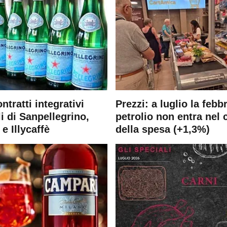
ontratti integrativi
Prezzi: a luglio la febb
i di Sanpellegrino,
petrolio non entra nel 
e Illycaffè
della spesa (+1,3%)