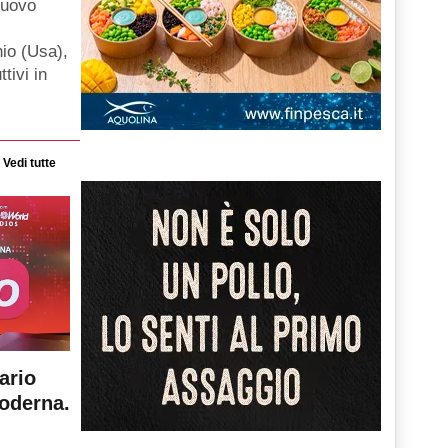
nuovo
hio (Usa),
ttivi in
Vedi tutte
ario
moderna.