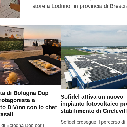
store a Lodrino, in provincia di Bresci
ta di Bologna Dop
Sofidel attiva un nuovo
rotagonista a
impianto fotovoltaico pr
o DiVino con lo chef
stabilimento di Circlevil
asali
Sofidel prosegue il percorso di
 di Bologna Dop per il