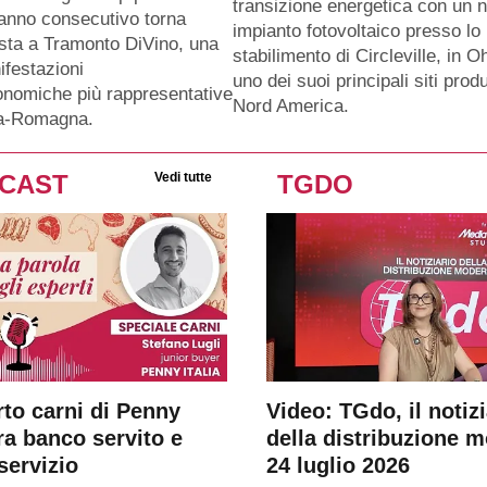
transizione energetica con un 
anno consecutivo torna
impianto fotovoltaico presso lo
sta a Tramonto DiVino, una
stabilimento di Circleville, in O
ifestazioni
uno dei suoi principali siti produ
nomiche più rappresentative
Nord America.
ia-Romagna.
CAST
Vedi tutte
TGDO
rto carni di Penny
Video: TGdo, il notizi
tra banco servito e
della distribuzione 
servizio
24 luglio 2026