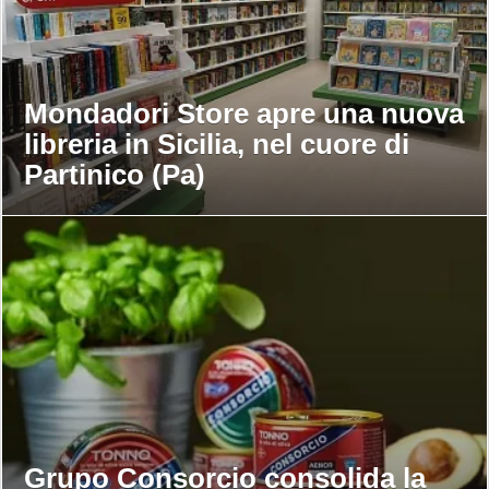
Mondadori Store apre una nuova
libreria in Sicilia, nel cuore di
Partinico (Pa)
Grupo Consorcio consolida la