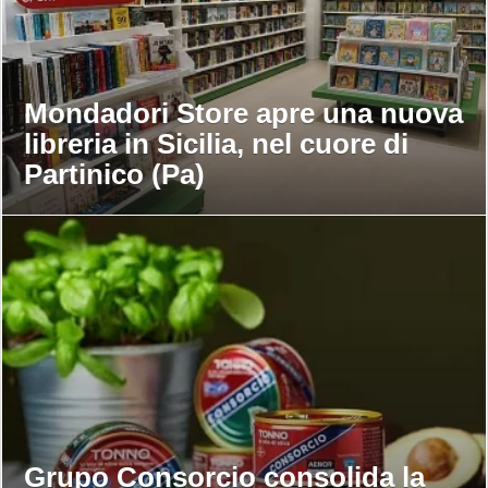
Mondadori Store apre una nuova
libreria in Sicilia, nel cuore di
Partinico (Pa)
Grupo Consorcio consolida la