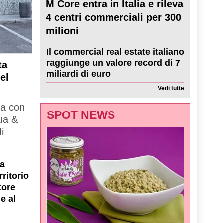
M Core entra in Italia e rileva
4 centri commerciali per 300
milioni
Il commercial real estate italiano
raggiunge un valore record di 7
ta
miliardi di euro
el
Vedi tutte
ta con
SPOT NEWS
ua &
i
la
ritorio
tore
e al