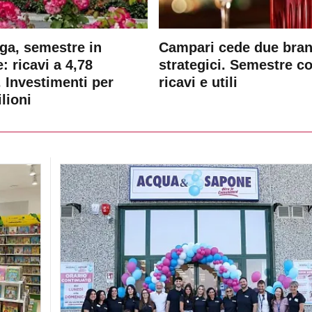
ga, semestre in
Campari cede due bra
: ricavi a 4,78
strategici. Semestre c
. Investimenti per
ricavi e utili
lioni