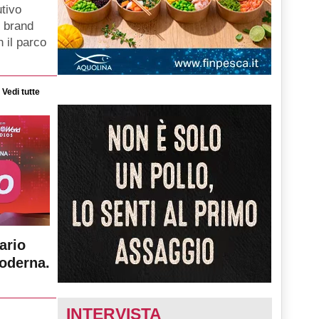
tivo
i brand
 il parco
Vedi tutte
ario
moderna.
INTERVISTA