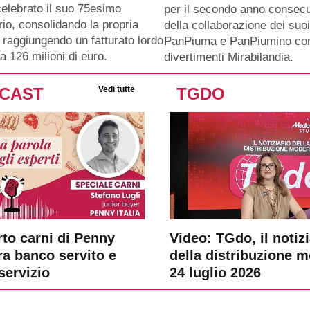
celebrato il suo 75esimo
per il secondo anno consecu
io, consolidando la propria
della collaborazione dei suo
 raggiungendo un fatturato lordo
PanPiuma e PanPiumino con
a 126 milioni di euro.
divertimenti Mirabilandia.
CAST
Vedi tutte
TGDO
rto carni di Penny
Video: TGdo, il notizi
tra banco servito e
della distribuzione 
servizio
24 luglio 2026