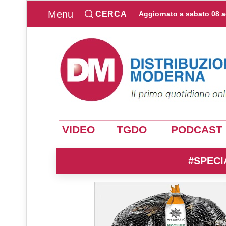
Menu
CERCA
Aggiornato a
sabato 08 
VIDEO
TGDO
PODCAST
#SPECI