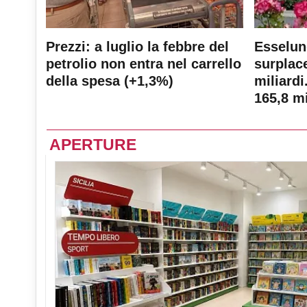
Prezzi: a luglio la febbre del
Esselun
petrolio non entra nel carrello
surplace
della spesa (+1,3%)
miliardi
165,8 mi
APERTURE