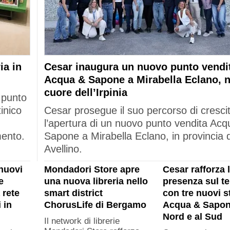
ia in
Cesar inaugura un nuovo punto vendi
Acqua & Sapone a Mirabella Eclano, n
cuore dell’Irpinia
 punto
tinico
Cesar prosegue il suo percorso di cresci
l’apertura di un nuovo punto vendita Acq
mento.
Sapone a Mirabella Eclano, in provincia d
Avellino.
nuovi
Mondadori Store apre
Cesar rafforza 
e
una nuova libreria nello
presenza sul ter
 rete
smart district
con tre nuovi s
 in
ChorusLife di Bergamo
Acqua & Sapon
Nord e al Sud
Il network di librerie