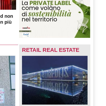
nd non
on più
RETAIL REAL ESTATE