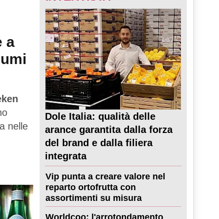
e a
sumi
eken
no
Dole Italia: qualità delle
a nelle
arance garantita dalla forza
del brand e dalla filiera
integrata
Vip punta a creare valore nel
reparto ortofrutta con
assortimenti su misura
Worldcoo: l'arrotondamento