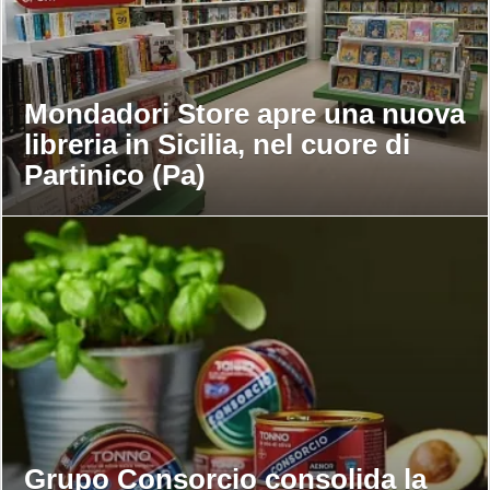
Mondadori Store apre una nuova
libreria in Sicilia, nel cuore di
Partinico (Pa)
Grupo Consorcio consolida la