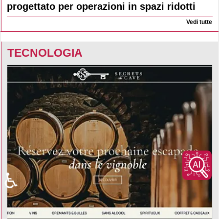
progettato per operazioni in spazi ridotti
Vedi tutte
TECNOLOGIA
♿