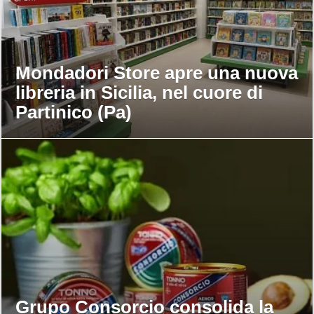
Mondadori Store apre una nuova
libreria in Sicilia, nel cuore di
Partinico (Pa)
Grupo Consorcio consolida la