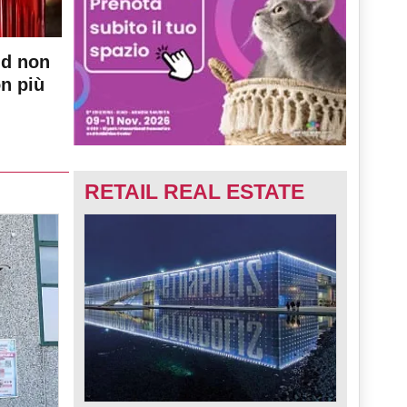
nd non
on più
RETAIL REAL ESTATE