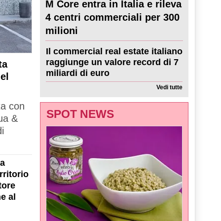
M Core entra in Italia e rileva
4 centri commerciali per 300
milioni
Il commercial real estate italiano
raggiunge un valore record di 7
ta
miliardi di euro
el
Vedi tutte
ta con
SPOT NEWS
ua &
i
la
ritorio
tore
e al