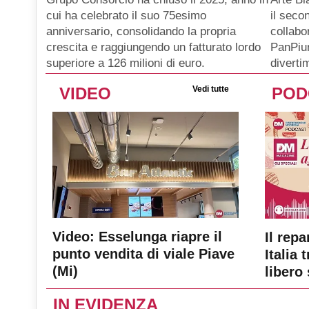
il seco
cui ha celebrato il suo 75esimo
collabo
anniversario, consolidando la propria
PanPiu
crescita e raggiungendo un fatturato lordo
diverti
superiore a 126 milioni di euro.
VIDEO
Vedi tutte
POD
Video: Esselunga riapre il
Il repa
punto vendita di viale Piave
Italia 
(Mi)
libero 
IN EVIDENZA