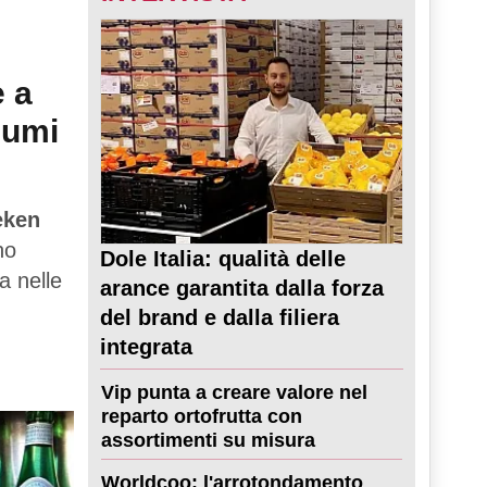
e a
sumi
eken
no
Dole Italia: qualità delle
a nelle
arance garantita dalla forza
del brand e dalla filiera
integrata
Vip punta a creare valore nel
reparto ortofrutta con
assortimenti su misura
Worldcoo: l'arrotondamento