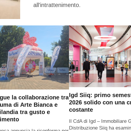
all’intrattenimento.
Igd Siiq: primo semes
gue la collaborazione tra
2026 solido con una c
uma di Arte Bianca e
costante
ilandia tra gusto e
timento
Il CdA di Igd – Immobiliare 
Distribuzione Siiq ha esamin
anca annuncia la riconferma per