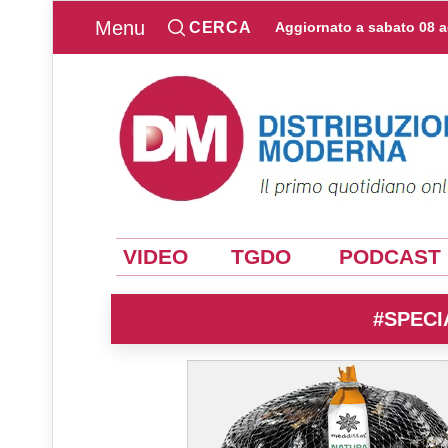
Menu
CERCA
Aggiornato a
sabato 08 
VIDEO
TGDO
PODCAST
#SPECI