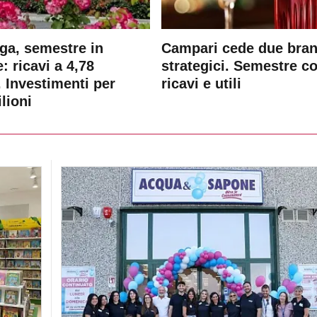
ga, semestre in
Campari cede due bra
: ricavi a 4,78
strategici. Semestre c
. Investimenti per
ricavi e utili
lioni