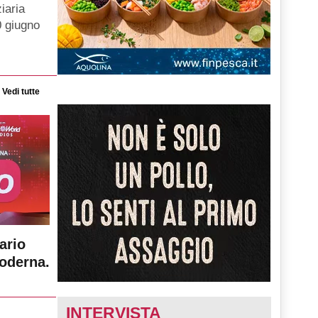
iaria
0 giugno
Vedi tutte
ario
moderna.
INTERVISTA