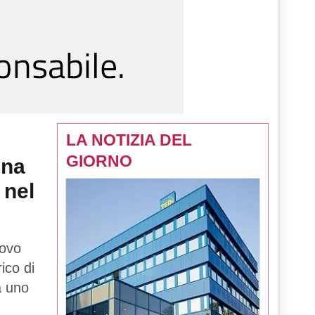
LA NOTIZIA DEL
GIORNO
una
 nel
uovo
rico di
tà uno