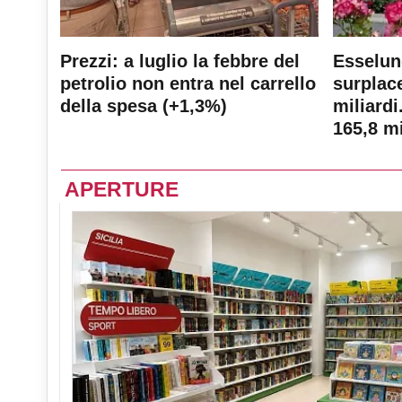
Prezzi: a luglio la febbre del
Esselun
petrolio non entra nel carrello
surplace
della spesa (+1,3%)
miliardi
165,8 mi
APERTURE