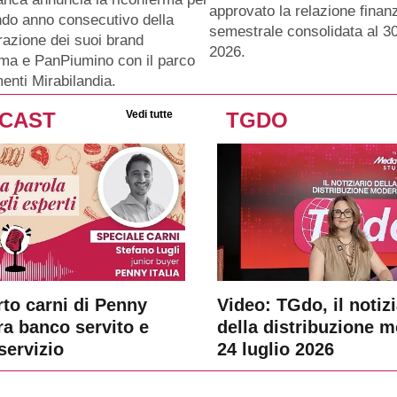
approvato la relazione finanz
ndo anno consecutivo della
semestrale consolidata al 3
razione dei suoi brand
2026.
ma e PanPiumino con il parco
menti Mirabilandia.
CAST
Vedi tutte
TGDO
rto carni di Penny
Video: TGdo, il notizi
tra banco servito e
della distribuzione 
servizio
24 luglio 2026