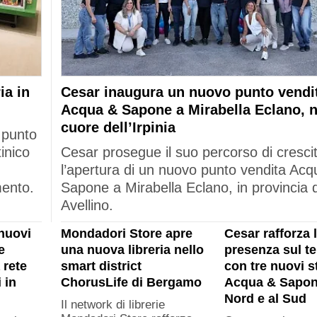
ia in
Cesar inaugura un nuovo punto vendi
Acqua & Sapone a Mirabella Eclano, n
cuore dell’Irpinia
 punto
tinico
Cesar prosegue il suo percorso di cresci
l’apertura di un nuovo punto vendita Acq
mento.
Sapone a Mirabella Eclano, in provincia d
Avellino.
nuovi
Mondadori Store apre
Cesar rafforza 
e
una nuova libreria nello
presenza sul ter
 rete
smart district
con tre nuovi s
 in
ChorusLife di Bergamo
Acqua & Sapon
Nord e al Sud
Il network di librerie