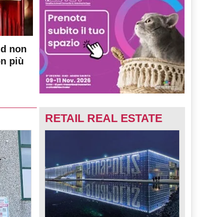
nd non
on più
RETAIL REAL ESTATE