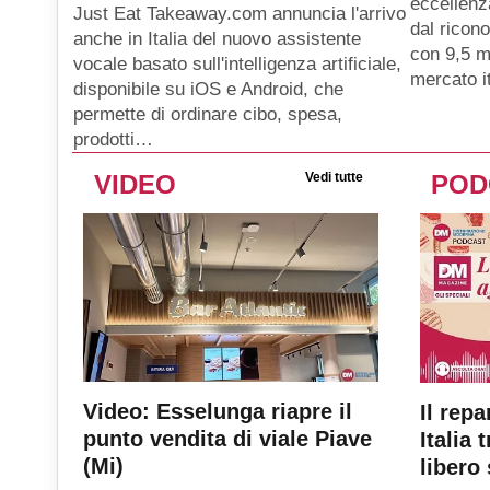
eccellenz
Just Eat Takeaway.com annuncia l'arrivo
dal ricon
anche in Italia del nuovo assistente
con 9,5 mi
vocale basato sull'intelligenza artificiale,
mercato i
disponibile su iOS e Android, che
permette di ordinare cibo, spesa,
prodotti…
VIDEO
Vedi tutte
POD
Video: Esselunga riapre il
Il repa
punto vendita di viale Piave
Italia 
(Mi)
libero 