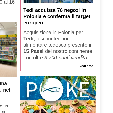
0 al 16
Tedi acquista 76 negozi in
Polonia e conferma il target
europeo
Acquisizione in Polonia per
Tedi
, discounter non
alimentare tedesco presente in
15 Paesi
del nostro continente
con oltre
3.700 punti vendita
.
Vedi tutte
una
, nel
o un
, nel