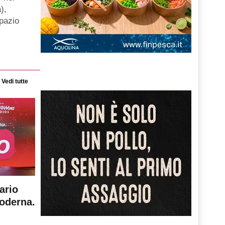
),
spazio
Vedi tutte
ario
moderna.