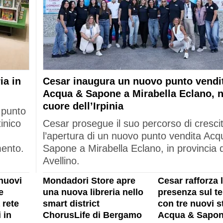
ia in
Cesar inaugura un nuovo punto vendi
Acqua & Sapone a Mirabella Eclano, n
cuore dell’Irpinia
 punto
tinico
Cesar prosegue il suo percorso di cresci
l’apertura di un nuovo punto vendita Acq
mento.
Sapone a Mirabella Eclano, in provincia d
Avellino.
nuovi
Mondadori Store apre
Cesar rafforza 
e
una nuova libreria nello
presenza sul ter
 rete
smart district
con tre nuovi s
 in
ChorusLife di Bergamo
Acqua & Sapon