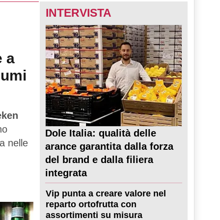
INTERVISTA
e a
sumi
eken
no
Dole Italia: qualità delle
a nelle
arance garantita dalla forza
del brand e dalla filiera
integrata
Vip punta a creare valore nel
reparto ortofrutta con
assortimenti su misura