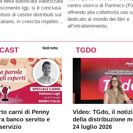
a della Basilicata valorizzata
centro storico di Partinico (Pa
oscimento Igp, si è conclusa
offrendo alla collettività uno 
lioni di cestini distribuiti sul
dedicato al mondo dei libri e
taliano, in crescita rispetto…
all’intrattenimento.
CAST
Vedi tutte
TGDO
rto carni di Penny
Video: TGdo, il notizi
tra banco servito e
della distribuzione 
servizio
24 luglio 2026