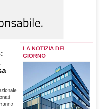
LA NOTIZIA DEL
:
GIORNO
a
sa
azionale
onati
teranno