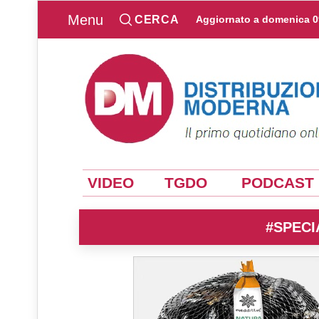
Menu
CERCA
Aggiornato a
domenica 0
VIDEO
TGDO
PODCAST
#SPECI