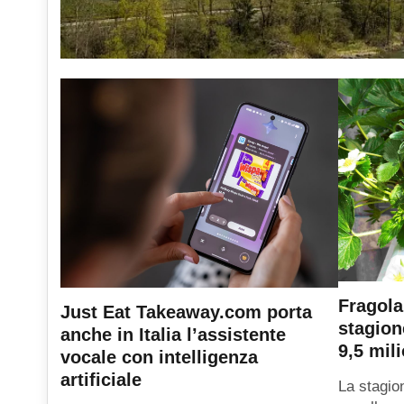
Fragola
Just Eat Takeaway.com porta
stagion
anche in Italia l’assistente
9,5 mili
vocale con intelligenza
artificiale
La stagio