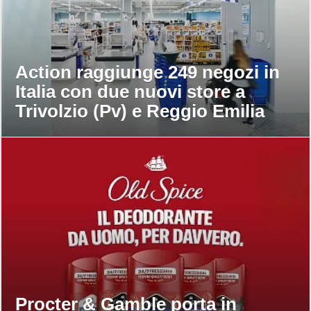
Action raggiunge 249 negozi in
Italia con due nuovi store a
Trivolzio (Pv) e Reggio Emilia
Procter & Gamble porta in