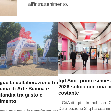
all’intrattenimento.
Igd Siiq: primo semes
gue la collaborazione tra
2026 solido con una c
uma di Arte Bianca e
costante
ilandia tra gusto e
timento
Il CdA di Igd – Immobiliare 
Distribuzione Siiq ha esamin
anca annuncia la riconferma per