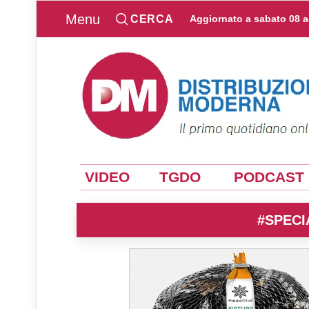
Menu
CERCA
Aggiornato a
sabato 08 
VIDEO
TGDO
PODCAST
#SPECI