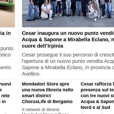
ia in
Cesar inaugura un nuovo punto vendi
Acqua & Sapone a Mirabella Eclano, n
cuore dell’Irpinia
 punto
tinico
Cesar prosegue il suo percorso di cresci
l’apertura di un nuovo punto vendita Acq
mento.
Sapone a Mirabella Eclano, in provincia d
Avellino.
nuovi
Mondadori Store apre
Cesar rafforza 
e
una nuova libreria nello
presenza sul ter
 rete
smart district
con tre nuovi s
 in
ChorusLife di Bergamo
Acqua & Sapon
Nord e al Sud
Il network di librerie