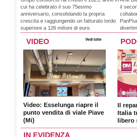
il seco
cui ha celebrato il suo 75esimo
collabo
anniversario, consolidando la propria
PanPiu
crescita e raggiungendo un fatturato lordo
diverti
superiore a 126 milioni di euro.
VIDEO
Vedi tutte
POD
Video: Esselunga riapre il
Il repa
punto vendita di viale Piave
Italia 
(Mi)
libero 
IN EVIDENZA