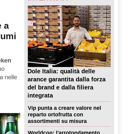
e a
sumi
eken
no
Dole Italia: qualità delle
a nelle
arance garantita dalla forza
del brand e dalla filiera
integrata
Vip punta a creare valore nel
reparto ortofrutta con
assortimenti su misura
Worldcoo: l'arrotondamento