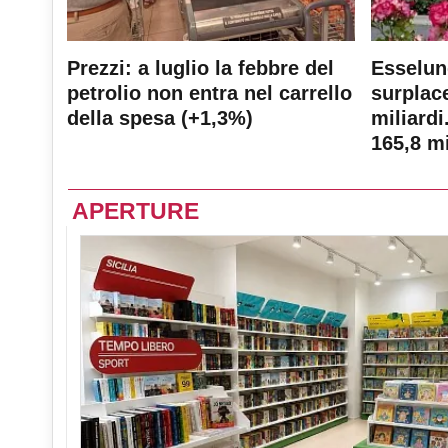
Prezzi: a luglio la febbre del
Esselun
petrolio non entra nel carrello
surplace
della spesa (+1,3%)
miliardi
165,8 mi
APERTURE